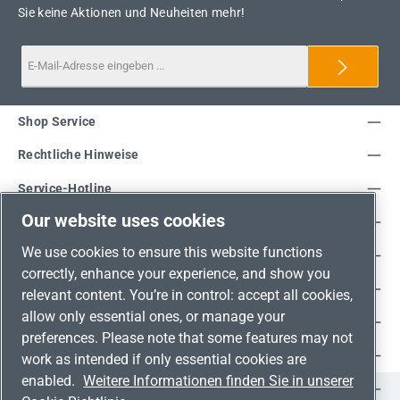
Sie keine Aktionen und Neuheiten mehr!
Shop Service
Rechtliche Hinweise
Service-Hotline
Our website uses cookies
Unsere Vorteile
We use cookies to ensure this website functions
Versandarten
correctly, enhance your experience, and show you
Zahlungsarten
relevant content. You’re in control: accept all cookies,
allow only essential ones, or manage your
Adresse
preferences. Please note that some features may not
Umweltschutz & Partnerschaft
work as intended if only essential cookies are
enabled.
Weitere Informationen finden Sie in unserer
Jetzt auf Social Media folgen!