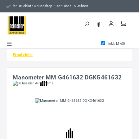
Zum Hauptinhalt springen
Ihr Druckluft-Onlineshop – seit über 15 Jahren
inkl. MwSt.
Ersatzteile
Manometer MM G461632 DGKG461632
Bildergalerie überspringen