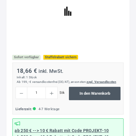
Sofort verfügbar
Staffelrabatt sichern
18,66 €
inkl. MwSt.
Inhalt:
1 Stück
Ab 199,- € versandkostenfrei (DE/AT), ansonsten
zzgl. Versandkosten
Produkt Anzahl: Gib den gewünschten Wert ein oder benutze die Schaltflächen um die
Stk
In den Warenkorb
Lieferzeit:
4-7 Werktage
ab 250 € --> 10 € Rabatt mit Code
PROJEKT-10