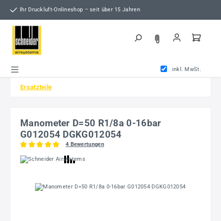
Zum Hauptinhalt springen
Ihr Druckluft-Onlineshop – seit über 15 Jahren
inkl. MwSt.
Ersatzteile
Manometer D=50 R1/8a 0-16bar
G012054 DGKG012054
4 Bewertungen
Durchschnittliche Bewertung von 5 von 5 Sternen
Bildergalerie überspringen