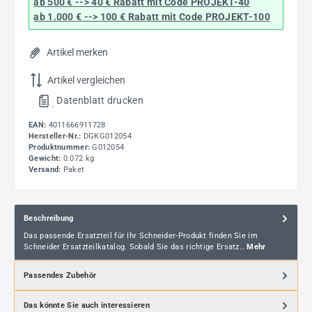
ab 500 € --> 40 € Rabatt
mit Code
PROJEKT-40
ab 1.000 € --> 100 € Rabatt mit Code
PROJEKT-100
Artikel merken
Artikel vergleichen
Datenblatt drucken
.
EAN:
4011666911728
Hersteller-Nr.:
DGKG012054
Produktnummer:
G012054
Gewicht:
0.072 kg
Versand:
Paket
Beschreibung
Das passende Ersatzteil für Ihr Schneider-Produkt finden Sie im
Schneider Ersatzteilkatalog. Sobald Sie das richtige Ersatz…
Mehr
Passendes Zubehör
Das könnte Sie auch interessieren