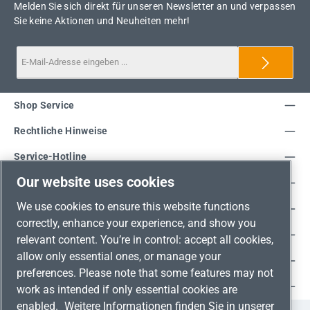
Melden Sie sich direkt für unseren Newsletter an und verpassen
Sie keine Aktionen und Neuheiten mehr!
Shop Service
Rechtliche Hinweise
Service-Hotline
Our website uses cookies
Unsere Vorteile
We use cookies to ensure this website functions
Versandarten
correctly, enhance your experience, and show you
Zahlungsarten
relevant content. You’re in control: accept all cookies,
allow only essential ones, or manage your
Adresse
preferences. Please note that some features may not
Umweltschutz & Partnerschaft
work as intended if only essential cookies are
enabled.
Weitere Informationen finden Sie in unserer