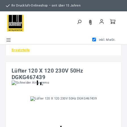
Zum Hauptinhalt springen
Ihr Druckluft-Onlineshop – seit über 15 Jahren
inkl. MwSt.
Ersatzteile
Lüfter 120 X 120 230V 50Hz
DGKG467439
Bildergalerie überspringen