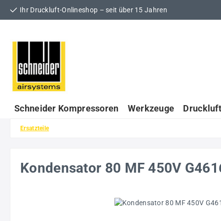
Ihr Druckluft-Onlineshop – seit über 15 Jahren
 Hauptinhalt springen
Zur Suche springen
Zur Hauptnavigation springen
Schneider Kompressoren
Werkzeuge
Druckluf
Ersatzteile
Kondensator 80 MF 450V G46
Bildergalerie überspringen