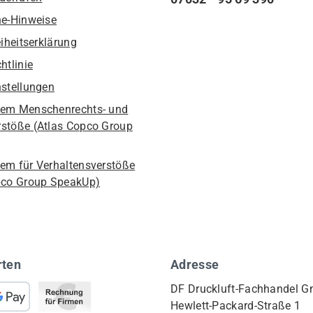
he-Hinweise
eiheitserklärung
htlinie
nstellungen
em Menschenrechts- und
stöße (Atlas Copco Group
em für Verhaltensverstöße
pco Group SpeakUp)
rten
Adresse
DF Druckluft-Fachhandel 
Hewlett-Packard-Straße 1