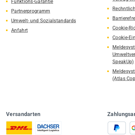
Funktions-Garantie
Rechntlic
Partnerprogramm
Barrierefr
Umwelt- und Sozialstandards
Cookie-Ric
Anfahrt
Cookie-Ei
Meldesyst
Umweltver
SpeakUp)
Meldesyst
(Atlas Co
Versandarten
Zahlungsa