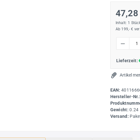
47,28
Inhalt:
1 Stüc
Ab 199,- € ve
Produkt Anzah
Lieferzeit:
Artikel me
EAN:
4011666
Hersteller-Nr.
Produktnumme
Gewicht:
0.24
Versand:
Pake