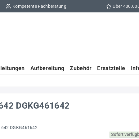
Kompetente Fachberatung
Über 400.00
tleitungen
Aufbereitung
Zubehör
Ersatzteile
In
1642 DGKG461642
Sofort verfüg