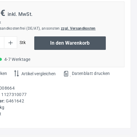
 €
inkl. MwSt.
k
rsandkostenfrei (DE/AT), ansonsten
zzgl. Versandkosten
l: Gib den gewünschten Wert ein oder benutze die Schaltflächen um die Anzahl
Stk
In den Warenkorb
4-7 Werktage
rken
Datenblatt drucken
Artikel vergleichen
.
008664
:
1127310077
r:
G461642
 kg
t