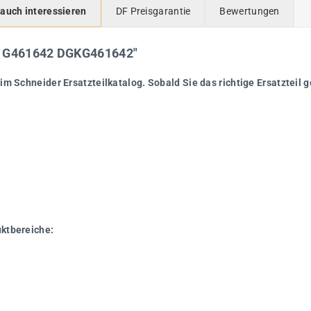
 auch interessieren
DF Preisgarantie
Bewertungen
V G461642 DGKG461642"
im Schneider Ersatzteilkatalog. Sobald Sie das richtige Ersatzteil g
uktbereiche: