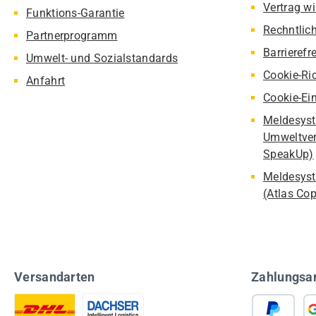
Vertrag w
Funktions-Garantie
Rechntlic
Partnerprogramm
Barrierefr
Umwelt- und Sozialstandards
Cookie-Ric
Anfahrt
Cookie-Ei
Meldesyst
Umweltver
SpeakUp)
Meldesyst
(Atlas Co
Versandarten
Zahlungsa