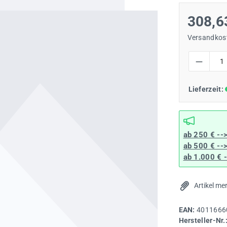
308,6
Versandkost
Produkt Anzah
Lieferzeit:
ab 250 € --
ab 500 € --
ab 1.000 € 
Artikel me
EAN:
4011666
Hersteller-Nr.