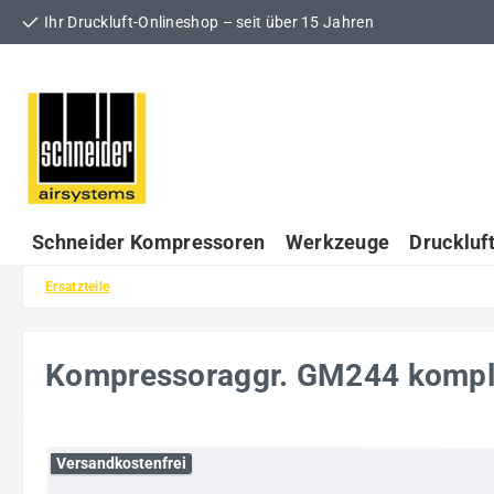
Ihr Druckluft-Onlineshop – seit über 15 Jahren
 Hauptinhalt springen
Zur Suche springen
Zur Hauptnavigation springen
Schneider Kompressoren
Werkzeuge
Druckluf
Ersatzteile
Kompressoraggr. GM244 komp
Bildergalerie überspringen
Versandkostenfrei