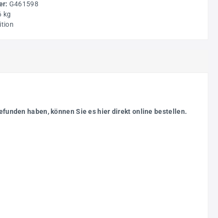
r:
G461598
6 kg
ition
efunden haben, können Sie es hier direkt online bestellen.