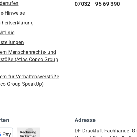
iderrufen
07032 - 95 69 390
he-Hinweise
eiheitserklärung
htlinie
nstellungen
em Menschenrechts- und
stöße (Atlas Copco Group
em für Verhaltensverstöße
pco Group SpeakUp)
rten
Adresse
DF Druckluft-Fachhandel 