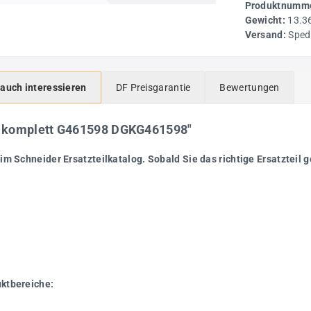
Produktnumme
Gewicht:
13.3
Versand:
Sped
 auch interessieren
DF Preisgarantie
Bewertungen
4 komplett G461598 DGKG461598"
im Schneider Ersatzteilkatalog. Sobald Sie das richtige Ersatzteil g
uktbereiche: