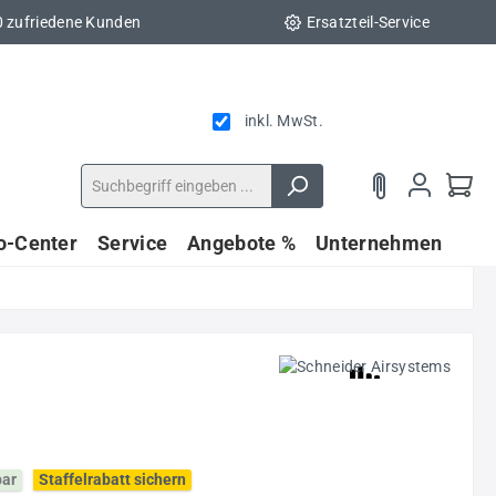
0 zufriedene Kunden
Ersatzteil-Service
inkl. MwSt.
fo-Center
Service
Angebote %
Unternehmen
bar
Staffelrabatt sichern