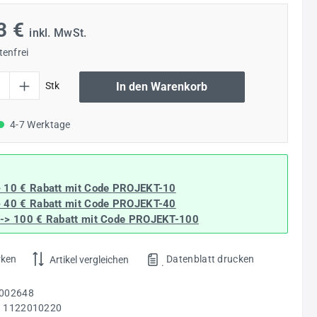
3 €
inkl. MwSt.
enfrei
l: Gib den gewünschten Wert ein oder benutze die Schaltflächen um die Anzahl
Stk
In den Warenkorb
4-7 Werktage
> 10 € Rabatt mit Code
PROJEKT-10
> 40 € Rabatt
mit Code
PROJEKT-40
--> 100 € Rabatt mit Code
PROJEKT-100
rken
Datenblatt drucken
Artikel vergleichen
.
002648
:
1122010220