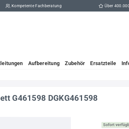
Kompetente Fachberatung
Über 400.00
tleitungen
Aufbereitung
Zubehör
Ersatzteile
In
lett G461598 DGKG461598
Sofort verfüg