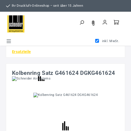
Zum Hauptinhalt springen
Ihr Druckluft-Onlineshop – seit über 15 Jahren
inkl. MwSt.
Ersatzteile
Kolbenring Satz G461624 DGKG461624
Bildergalerie überspringen