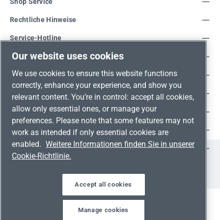
Shop Service
Rechtliche Hinweise
Service-Hotline
Our website uses cookies
Unsere Vorteile
We use cookies to ensure this website functions
Versandarten
correctly, enhance your experience, and show you
Zahlungsarten
relevant content. You’re in control: accept all cookies,
allow only essential ones, or manage your
Adresse
preferences. Please note that some features may not
Umweltschutz & Partnerschaft
work as intended if only essential cookies are
enabled.
Weitere Informationen finden Sie in unserer
Jetzt auf Social Media folgen!
Cookie-Richtlinie.
Facebook
Instagram
YouTube
LinkedIn
Xing
Accept all cookies
Manage cookies
Alle Preise inkl. gesetzl. Mehrwertsteuer zzgl.
Versandkosten