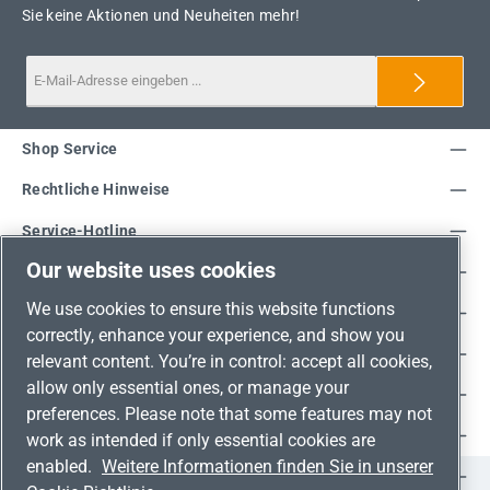
Sie keine Aktionen und Neuheiten mehr!
Shop Service
Rechtliche Hinweise
Service-Hotline
Our website uses cookies
Unsere Vorteile
We use cookies to ensure this website functions
Versandarten
correctly, enhance your experience, and show you
Zahlungsarten
relevant content. You’re in control: accept all cookies,
allow only essential ones, or manage your
Adresse
preferences. Please note that some features may not
Umweltschutz & Partnerschaft
work as intended if only essential cookies are
enabled.
Weitere Informationen finden Sie in unserer
Jetzt auf Social Media folgen!