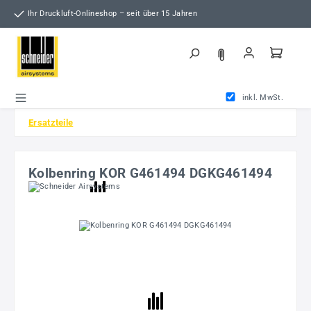
Zum Hauptinhalt springen
Ihr Druckluft-Onlineshop – seit über 15 Jahren
inkl. MwSt.
Ersatzteile
Kolbenring KOR G461494 DGKG461494
Bildergalerie überspringen