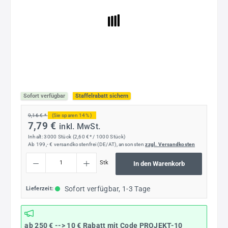
Sofort verfügbar
Staffelrabatt sichern
9,16 € *
(Sie sparen 14% )
7,79 €
inkl. MwSt.
Inhalt:
3000 Stück
(2,60 €* / 1000 Stück)
Ab 199,- € versandkostenfrei (DE/AT), ansonsten
zzgl. Versandkosten
Produkt Anzahl: Gib den gewünschten Wert ein oder benutze die Schaltflächen um die
Stk
In den Warenkorb
Sofort verfügbar, 1-3 Tage
Lieferzeit:
ab 250 € --> 10 € Rabatt mit Code
PROJEKT-10