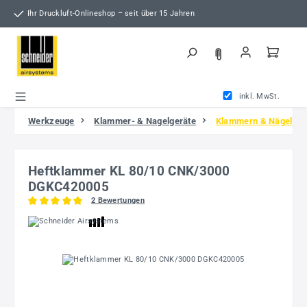
Zum Hauptinhalt springen
Ihr Druckluft-Onlineshop – seit über 15 Jahren
inkl. MwSt.
Werkzeuge
Klammer- & Nagelgeräte
Klammern & Nägel
Heftklammer KL 80/10 CNK/3000
DGKC420005
2 Bewertungen
Durchschnittliche Bewertung von 5 von 5 Sternen
Bildergalerie überspringen