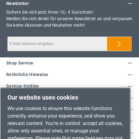
Newsletter
Sichern Sie sich jetzt Ihren 10,- € Gutschein!
Melden Sie sich direkt für unseren Newsletter an und verpassen
Sie keine Aktionen und Neuheiten mehr!
Shop Service
Rechtliche Hinweise
Service-Hotline
Our website uses cookies
Unsere Vorteile
We use cookies to ensure this website functions
Versandarten
correctly, enhance your experience, and show you
Zahlungsarten
relevant content. You’re in control: accept all cookies,
allow only essential ones, or manage your
Adresse
preferences. Please note that some features may not