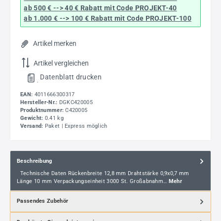
ab 500 € --> 40 € Rabatt
mit Code
PROJEKT-40
ab 1.000 € --> 100 € Rabatt mit Code
PROJEKT-100
Artikel merken
Artikel vergleichen
Datenblatt drucken
.
EAN:
4011666300317
Hersteller-Nr.:
DGKC420005
Produktnummer:
C420005
Gewicht:
0.41 kg
Versand:
Paket | Express möglich
Beschreibung
Technische Daten Rückenbreite 12,8 mm Drahtstärke 0,9x0,7 mm
Länge 10 mm Verpackungseinheit 3000 St. Großabnahm…
Mehr
Passendes Zubehör