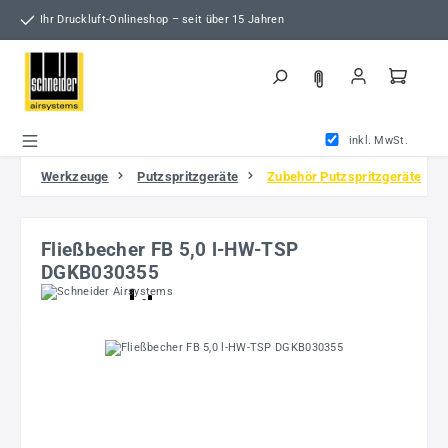
Zum Hauptinhalt springen
Ihr Druckluft-Onlineshop – seit über 15 Jahren
inkl. MwSt.
Werkzeuge
Putzspritzgeräte
Zubehör Putzspritzgeräte
Fließbecher FB 5,0 l-HW-TSP
DGKB030355
Bildergalerie überspringen