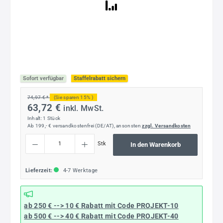
Sofort verfügbar
Staffelrabatt sichern
74,97 € *
(Sie sparen 15% )
63,72 €
inkl. MwSt.
Inhalt:
1 Stück
Ab 199,- € versandkostenfrei (DE/AT), ansonsten
zzgl. Versandkosten
Produkt Anzahl: Gib den gewünschten Wert ein oder benutze die Schaltflächen um die
Stk
In den Warenkorb
Lieferzeit:
4-7 Werktage
ab 250 € --> 10 € Rabatt mit Code
PROJEKT-10
ab 500 € --> 40 € Rabatt
mit Code
PROJEKT-40