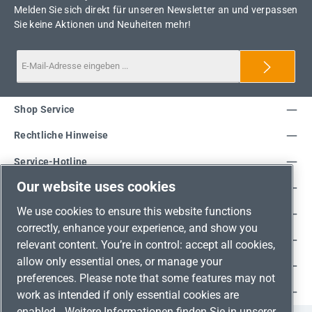
Melden Sie sich direkt für unseren Newsletter an und verpassen
Sie keine Aktionen und Neuheiten mehr!
Shop Service
Rechtliche Hinweise
Service-Hotline
Our website uses cookies
Unsere Vorteile
We use cookies to ensure this website functions
Versandarten
correctly, enhance your experience, and show you
Zahlungsarten
relevant content. You’re in control: accept all cookies,
allow only essential ones, or manage your
Adresse
preferences. Please note that some features may not
Umweltschutz & Partnerschaft
work as intended if only essential cookies are
enabled.
Weitere Informationen finden Sie in unserer