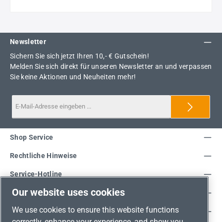
Newsletter
Sichern Sie sich jetzt Ihren 10,- € Gutschein!
Melden Sie sich direkt für unseren Newsletter an und verpassen
Sie keine Aktionen und Neuheiten mehr!
Shop Service
Rechtliche Hinweise
Service-Hotline
Our website uses cookies
Unsere Vorteile
We use cookies to ensure this website functions
Versandarten
correctly, enhance your experience, and show you