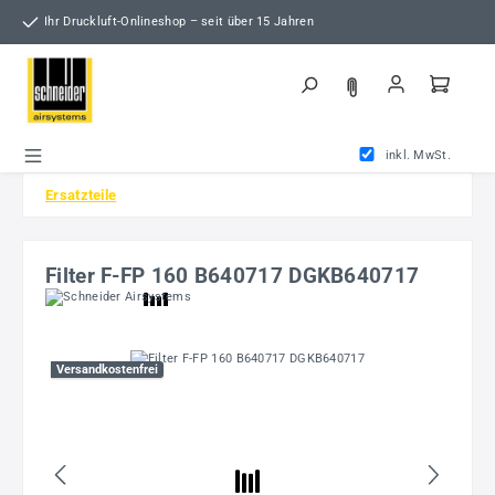
Zum Hauptinhalt springen
Ihr Druckluft-Onlineshop – seit über 15 Jahren
inkl. MwSt.
Ersatzteile
Filter F-FP 160 B640717 DGKB640717
Bildergalerie überspringen
Versandkostenfrei