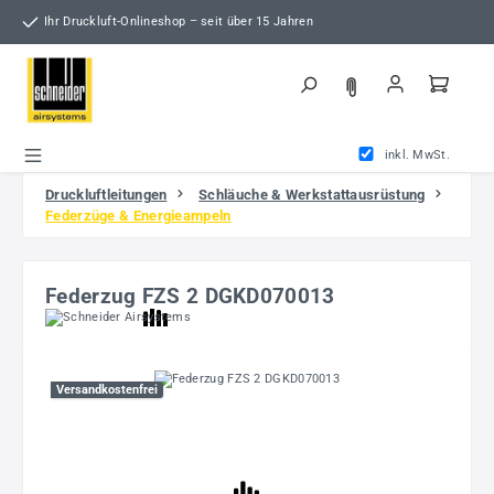
Zum Hauptinhalt springen
Ihr Druckluft-Onlineshop – seit über 15 Jahren
inkl. MwSt.
Druckluftleitungen
Schläuche & Werkstattausrüstung
Federzüge & Energieampeln
Federzug FZS 2 DGKD070013
Bildergalerie überspringen
Versandkostenfrei