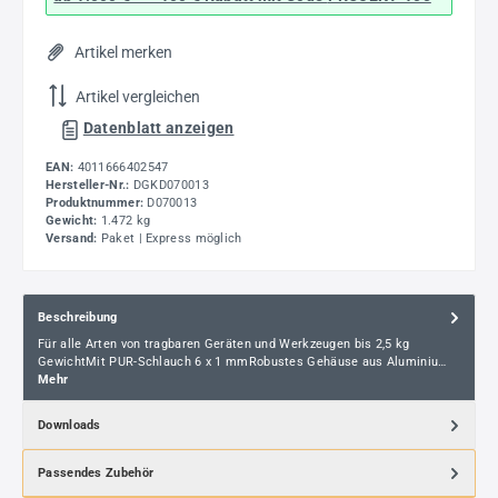
Artikel merken
Artikel vergleichen
Datenblatt anzeigen
EAN:
4011666402547
Hersteller-Nr.:
DGKD070013
Produktnummer:
D070013
Gewicht:
1.472 kg
Versand:
Paket | Express möglich
Beschreibung
Für alle Arten von tragbaren Geräten und Werkzeugen bis 2,5 kg
GewichtMit PUR-Schlauch 6 x 1 mmRobustes Gehäuse aus Aluminiu…
Mehr
Downloads
Passendes Zubehör