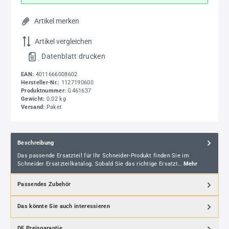
Artikel merken
Artikel vergleichen
Datenblatt drucken
.
EAN:
4011666008602
Hersteller-Nr.:
1127190600
Produktnummer:
G461637
Gewicht:
0.02 kg
Versand:
Paket
Beschreibung
Das passende Ersatzteil für Ihr Schneider-Produkt finden Sie im
Schneider Ersatzteilkatalog. Sobald Sie das richtige Ersatzt…
Mehr
Passendes Zubehör
Das könnte Sie auch interessieren
DF Preisgarantie