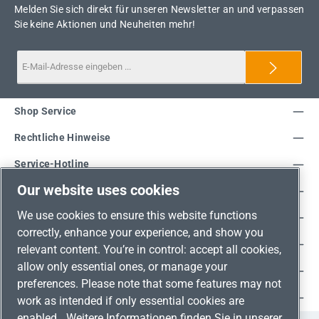
Melden Sie sich direkt für unseren Newsletter an und verpassen
Sie keine Aktionen und Neuheiten mehr!
Shop Service
Rechtliche Hinweise
Service-Hotline
Our website uses cookies
Unsere Vorteile
We use cookies to ensure this website functions
Versandarten
correctly, enhance your experience, and show you
Zahlungsarten
relevant content. You’re in control: accept all cookies,
allow only essential ones, or manage your
Adresse
preferences. Please note that some features may not
Umweltschutz & Partnerschaft
work as intended if only essential cookies are
enabled.
Weitere Informationen finden Sie in unserer