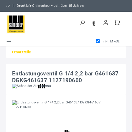
Zum Hauptinhalt springen
Ihr Druckluft-Onlineshop – seit über 15 Jahren
inkl. MwSt.
Ersatzteile
Entlastungsventil G 1/4 2,2 bar G461637
DGKG461637 1127190600
Bildergalerie überspringen