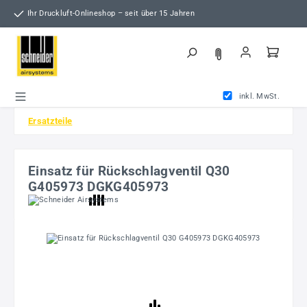
Zum Hauptinhalt springen
Ihr Druckluft-Onlineshop – seit über 15 Jahren
inkl. MwSt.
Ersatzteile
Einsatz für Rückschlagventil Q30
G405973 DGKG405973
Bildergalerie überspringen