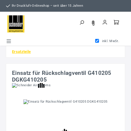
Zum Hauptinhalt springen
Ihr Druckluft-Onlineshop – seit über 15 Jahren
inkl. MwSt.
Ersatzteile
Einsatz für Rückschlagventil G410205
DGKG410205
Bildergalerie überspringen