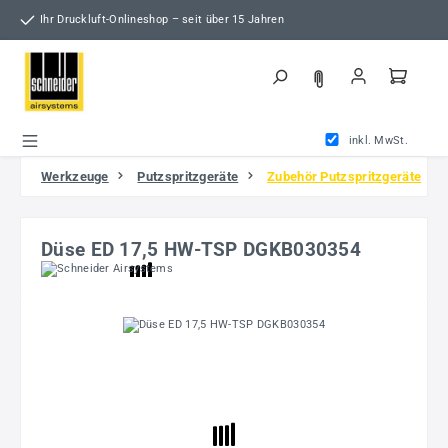
Zum Hauptinhalt springen
Ihr Druckluft-Onlineshop – seit über 15 Jahren
inkl. MwSt.
Werkzeuge
Putzspritzgeräte
Zubehör Putzspritzgeräte
Düse ED 17,5 HW-TSP DGKB030354
Bildergalerie überspringen