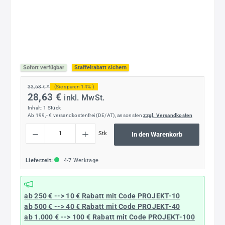
Sofort verfügbar
Staffelrabatt sichern
33,68 € *
(Sie sparen 14% )
28,63 €
inkl. MwSt.
Inhalt:
1 Stück
Ab 199,- € versandkostenfrei (DE/AT), ansonsten
zzgl. Versandkosten
Produkt Anzahl: Gib den gewünschten Wert ein oder benutze die Schaltflächen um die
Stk
In den Warenkorb
Lieferzeit:
4-7 Werktage
ab 250 € --> 10 € Rabatt mit Code
PROJEKT-10
ab 500 € --> 40 € Rabatt
mit Code
PROJEKT-40
ab 1.000 € --> 100 € Rabatt mit Code
PROJEKT-100