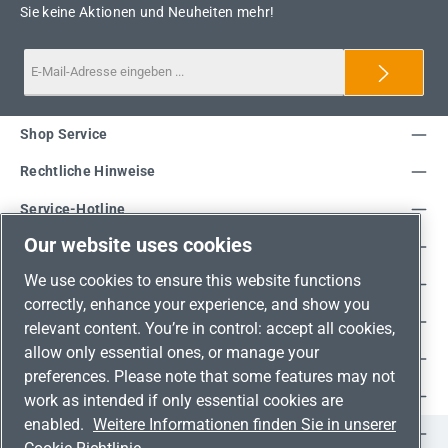
Sie keine Aktionen und Neuheiten mehr!
Shop Service
Rechtliche Hinweise
Service-Hotline
Our website uses cookies
Unsere Vorteile
We use cookies to ensure this website functions
Versandarten
correctly, enhance your experience, and show you
Zahlungsarten
relevant content. You’re in control: accept all cookies,
allow only essential ones, or manage your
Adresse
preferences. Please note that some features may not
Umweltschutz & Partnerschaft
work as intended if only essential cookies are
enabled.
Weitere Informationen finden Sie in unserer
Jetzt auf Social Media folgen!