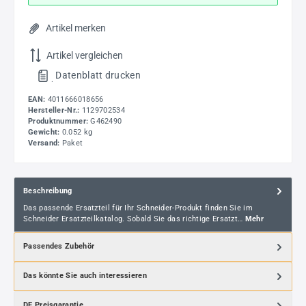
Artikel merken
Artikel vergleichen
Datenblatt drucken
.
EAN:
4011666018656
Hersteller-Nr.:
1129702534
Produktnummer:
G462490
Gewicht:
0.052 kg
Versand:
Paket
Beschreibung
Das passende Ersatzteil für Ihr Schneider-Produkt finden Sie im
Schneider Ersatzteilkatalog. Sobald Sie das richtige Ersatzt…
Mehr
Passendes Zubehör
Das könnte Sie auch interessieren
DF Preisgarantie