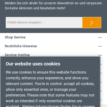
Melden Sie sich direkt für unseren Newsletter an und verpassen
Sie keine Aktionen und Neuheiten mehr!
Shop Service
Rechtliche Hinweise
Service-Hotline
Our website uses cookies
Unsere Vorteile
We use cookies to ensure this website functions
Versandarten
correctly, enhance your experience, and show you
Zahlungsarten
relevant content. You’re in control: accept all cookies,
allow only essential ones, or manage your
Adresse
preferences. Please note that some features may not
Umweltschutz & Partnerschaft
work as intended if only essential cookies are
enabled.
Weitere Informationen finden Sie in unserer