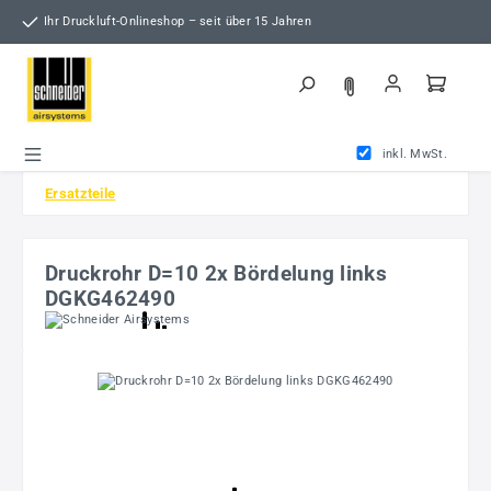
Zum Hauptinhalt springen
Ihr Druckluft-Onlineshop – seit über 15 Jahren
inkl. MwSt.
Ersatzteile
Druckrohr D=10 2x Bördelung links
DGKG462490
Bildergalerie überspringen