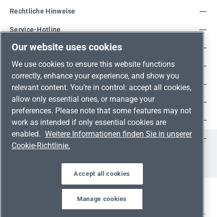
Rechtliche Hinweise
Service-Hotline
Our website uses cookies
Unsere Vorteile
We use cookies to ensure this website functions
Versandarten
correctly, enhance your experience, and show you
Zahlungsarten
relevant content. You’re in control: accept all cookies,
allow only essential ones, or manage your
Adresse
preferences. Please note that some features may not
Umweltschutz & Partnerschaft
work as intended if only essential cookies are
enabled.
Weitere Informationen finden Sie in unserer
Jetzt auf Social Media folgen!
Cookie-Richtlinie.
Facebook
Instagram
YouTube
LinkedIn
Xing
Accept all cookies
Manage cookies
Alle Preise inkl. gesetzl. Mehrwertsteuer zzgl.
Versandkosten
und ggf. Nachnahmegebühren, wenn nicht anders angegeben.
Werkzeugleiste anzeigen