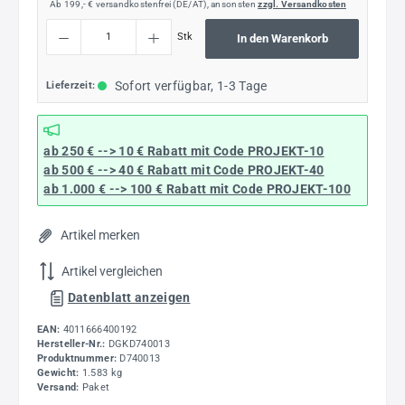
Ab 199,- € versandkostenfrei (DE/AT), ansonsten
zzgl. Versandkosten
Produkt Anzahl: Gib den gewünschten Wert ein oder benutze die Schaltflächen um die
Stk
In den Warenkorb
Sofort verfügbar, 1-3 Tage
Lieferzeit:
ab 250 € --> 10 € Rabatt mit Code
PROJEKT-10
ab 500 € --> 40 € Rabatt
mit Code
PROJEKT-40
ab 1.000 € --> 100 € Rabatt mit Code
PROJEKT-100
Artikel merken
Artikel vergleichen
Datenblatt anzeigen
EAN:
4011666400192
Hersteller-Nr.:
DGKD740013
Produktnummer:
D740013
Gewicht:
1.583 kg
Versand:
Paket