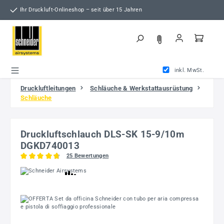
Zum Hauptinhalt springen
Ihr Druckluft-Onlineshop – seit über 15 Jahren
inkl. MwSt.
Druckluftleitungen
Schläuche & Werkstattausrüstung
Schläuche
Druckluftschlauch DLS-SK 15-9/10m
DGKD740013
25 Bewertungen
Durchschnittliche Bewertung von 4.64 von 5 Sternen
Bildergalerie überspringen