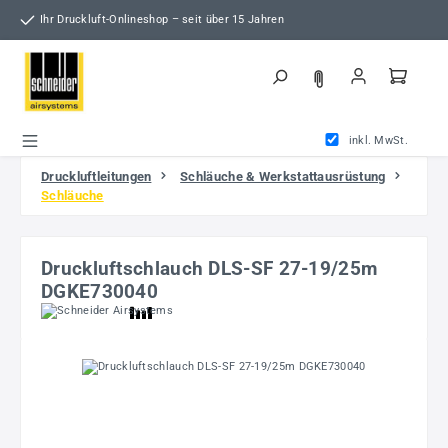
Zum Hauptinhalt springen
Ihr Druckluft-Onlineshop – seit über 15 Jahren
inkl. MwSt.
Druckluftleitungen
Schläuche & Werkstattausrüstung
Schläuche
Druckluftschlauch DLS-SF 27-19/25m
DGKE730040
Bildergalerie überspringen