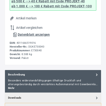
ab 500 € --> 40 € Rabatt
mit Code
PROJEKT-40
ab 1.000 € --> 100 € Rabatt mit Code
PROJEKT-100
Artikel merken
Artikel vergleichen
Datenblatt anzeigen
EAN:
4011666519016
Hersteller-Nr.:
DGKE730040
Produktnummer:
E730040
Gewicht:
8.588 kg
Versand:
Paket
Beschreibung
Besonders widerstandsfähig gegen ölhaltige Druckluft und
alterungsbeständig durch verstärktes Außenmaterial mit Gewebeeinla…
Mehr
Downloads