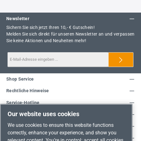
Newsletter
Sichern Sie sich jetzt Ihren 10,- € Gutschein!
Melden Sie sich direkt für unseren Newsletter an und verpassen
Sie keine Aktionen und Neuheiten mehr!
Shop Service
Rechtliche Hinweise
Service-Hotline
Our website uses cookies
Unsere Vorteile
We use cookies to ensure this website functions
Versandarten
correctly, enhance your experience, and show you
Zahlungsarten
relevant content. You’re in control: accept all cookies,