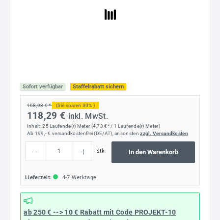
Sofort verfügbar
Staffelrabatt sichern
168,98 € *
(Sie sparen 30% )
118,29 €
inkl. MwSt.
Inhalt:
25 Laufende(r) Meter
(4,73 €* / 1 Laufende(r) Meter)
Ab 199,- € versandkostenfrei (DE/AT), ansonsten
zzgl. Versandkosten
Produkt Anzahl: Gib den gewünschten Wert ein oder benutze die Schaltflächen um die
Stk
In den Warenkorb
Lieferzeit:
4-7 Werktage
ab 250 € --> 10 € Rabatt mit Code
PROJEKT-10