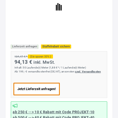
Lieferzeit anfragen
Staffelrabatt sichern
134,47 € *
(Sie sparen 30% )
94,13 €
inkl. MwSt.
Inhalt:
50 Laufende(r) Meter
(1,88 €* / 1 Laufende(r) Meter)
Ab 199,- € versandkostenfrei (DE/AT), ansonsten
zzgl. Versandkosten
Jetzt Lieferzeit anfragen!
ab 250 € --> 10 € Rabatt mit Code
PROJEKT-10
ab 500 € --> 40 € Rabatt
mit Code
PROJEKT-40