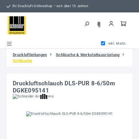
Zum Hauptinhalt springen
Ihr Druckluft-Onlineshop – seit über 15 Jahren
inkl. MwSt.
Druckluftleitungen
Schläuche & Werkstattausrüstung
Schläuche
Druckluftschlauch DLS-PUR 8-6/50m
DGKE095141
Bildergalerie überspringen