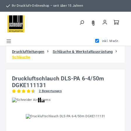
Zum Hauptinhalt springen
Ihr Druckluft-Onlineshop – seit über 15 Jahren
inkl. MwSt.
Druckluftleitungen
Schläuche & Werkstattausrüstung
Schläuche
Druckluftschlauch DLS-PA 6-4/50m
DGKE111131
2 Bewertungen
Durchschnittliche Bewertung von 4.5 von 5 Sternen
Bildergalerie überspringen