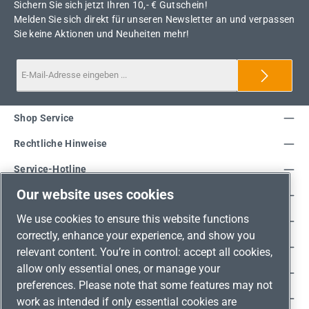
Sichern Sie sich jetzt Ihren 10,- € Gutschein!
Melden Sie sich direkt für unseren Newsletter an und verpassen
Sie keine Aktionen und Neuheiten mehr!
Shop Service
Rechtliche Hinweise
Service-Hotline
Our website uses cookies
Unsere Vorteile
We use cookies to ensure this website functions
Versandarten
correctly, enhance your experience, and show you
Zahlungsarten
relevant content. You’re in control: accept all cookies,
allow only essential ones, or manage your
Adresse
preferences. Please note that some features may not
Umweltschutz & Partnerschaft
work as intended if only essential cookies are