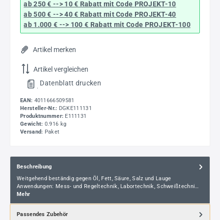
ab 250 € --> 10 € Rabatt mit Code
PROJEKT-10
ab 500 € --> 40 € Rabatt
mit Code
PROJEKT-40
ab 1.000 € --> 100 € Rabatt mit Code
PROJEKT-100
Artikel merken
Artikel vergleichen
Datenblatt drucken
.
EAN:
4011666509581
Hersteller-Nr.:
DGKE111131
Produktnummer:
E111131
Gewicht:
0.916 kg
Versand:
Paket
Beschreibung
Weitgehend beständig gegen Öl, Fett, Säure, Salz und Lauge
Anwendungen: Mess- und Regeltechnik, Labortechnik, Schweißtechni…
Mehr
Passendes Zubehör