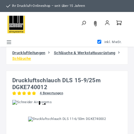
Zum Hauptinhalt springen
Ihr Druckluft-Onlineshop – seit über 15 Jahren
inkl. MwSt.
Druckluftleitungen
Schläuche & Werkstattausrüstung
Schläuche
Druckluftschlauch DLS 15-9/25m
DGKE740012
4 Bewertungen
Durchschnittliche Bewertung von 5 von 5 Sternen
Bildergalerie überspringen