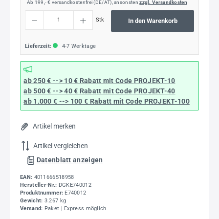
Ab 199,- € versandkostenfrei (DE/AT), ansonsten
zzgl. Versandkosten
Produkt Anzahl: Gib den gewünschten Wert ein oder benutze die Schaltflächen um die
Stk
In den Warenkorb
Lieferzeit:
4-7 Werktage
ab 250 € --> 10 € Rabatt mit Code
PROJEKT-10
ab 500 € --> 40 € Rabatt
mit Code
PROJEKT-40
ab 1.000 € --> 100 € Rabatt mit Code
PROJEKT-100
Artikel merken
Artikel vergleichen
Datenblatt anzeigen
EAN:
4011666518958
Hersteller-Nr.:
DGKE740012
Produktnummer:
E740012
Gewicht:
3.267 kg
Versand:
Paket | Express möglich