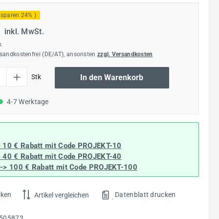
 sparen 24% )
€
inkl. MwSt.
k
rsandkostenfrei (DE/AT), ansonsten
zzgl. Versandkosten
l: Gib den gewünschten Wert ein oder benutze die Schaltflächen um die Anzahl
Stk
In den Warenkorb
4-7 Werktage
> 10 € Rabatt mit Code
PROJEKT-10
> 40 € Rabatt
mit Code
PROJEKT-40
--> 100 € Rabatt mit Code
PROJEKT-100
rken
Datenblatt drucken
Artikel vergleichen
.
505873