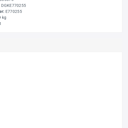
:
DGKE770255
r:
E770255
9 kg
t