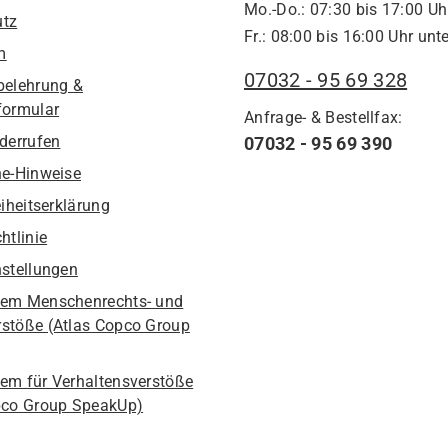
Mo.-Do.: 07:30 bis 17:00 Uh
utz
Fr.: 08:00 bis 16:00 Uhr unte
m
07032 - 95 69 328
belehrung &
formular
Anfrage- & Bestellfax:
iderrufen
07032 - 95 69 390
he-Hinweise
eiheitserklärung
htlinie
nstellungen
em Menschenrechts- und
stöße (Atlas Copco Group
em für Verhaltensverstöße
pco Group SpeakUp)