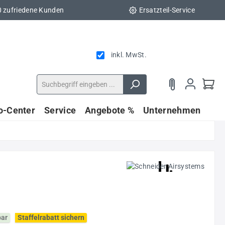
0 zufriedene Kunden
Ersatzteil-Service
inkl. MwSt.
fo-Center
Service
Angebote %
Unternehmen
bar
Staffelrabatt sichern