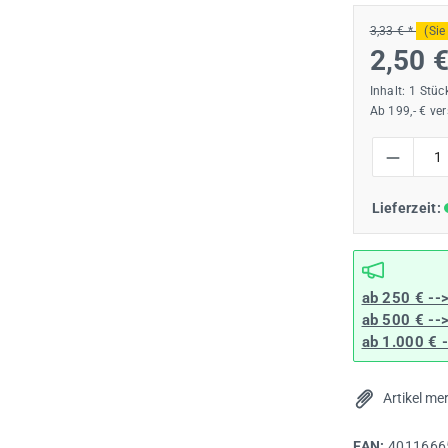
3,33 € *
(Sie
2,50 
Inhalt:
1 Stüc
Ab 199,- € ve
Produkt Anzah
Lieferzeit:
ab 250 € --
ab 500 € --
ab 1.000 € 
Artikel me
EAN:
4011666