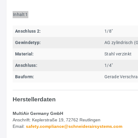
Inhalt
1
Anschluss 2:
1/8"
Gewindetyp:
AG zylindrisch (
Material:
Stahl verzinkt
Anschluss:
1/4"
Bauform:
Gerade Verschr
Herstellerdaten
MultiAir Germany GmbH
Anschrift: Keplerstraße 19, 72762 Reutlingen
Email:
safety.
compliance@schneiderairsystems.com