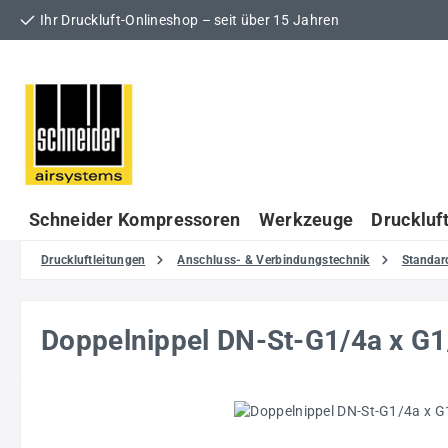
Ihr Druckluft-Onlineshop – seit über 15 Jahren
 Hauptinhalt springen
Zur Suche springen
Zur Hauptnavigation springen
Schneider Kompressoren
Werkzeuge
Druckluf
Druckluftleitungen
Anschluss- & Verbindungstechnik
Standar
Doppelnippel DN-St-G1/4a x G
Bildergalerie überspringen