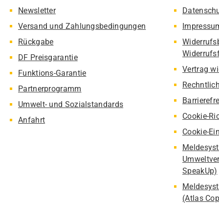
Newsletter
Datensch
Versand und Zahlungsbedingungen
Impressu
Rückgabe
Widerrufs
Widerrufs
DF Preisgarantie
Vertrag w
Funktions-Garantie
Rechntlic
Partnerprogramm
Barrierefr
Umwelt- und Sozialstandards
Cookie-Ric
Anfahrt
Cookie-Ei
Meldesyst
Umweltver
SpeakUp)
Meldesyst
(Atlas Co