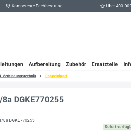
Kompetente Fachberatung
Über 400.00
tleitungen
Aufbereitung
Zubehör
Ersatzteile
In
d-Verbindungstechnik
Doppelnippel
1/8a DGKE770255
Sofort verfüg