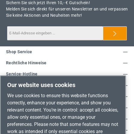
Sichern Sie sich jetzt Ihren 10,- € Gutschein!
Melden Sie sich direkt für unseren Newsletter an und verpassen
Sie keine Aktionen und Neuheiten mehr!
Shop Service
Rechtliche Hinweise
Service-Hotline
Our website uses cookies
Unsere Vorteile
We use cookies to ensure this website functions
Versandarten
correctly, enhance your experience, and show you
Zahlungsarten
relevant content. You’re in control: accept all cookies,
allow only essential ones, or manage your
Adresse
preferences. Please note that some features may not
Umweltschutz & Partnerschaft
work as intended if only essential cookies are