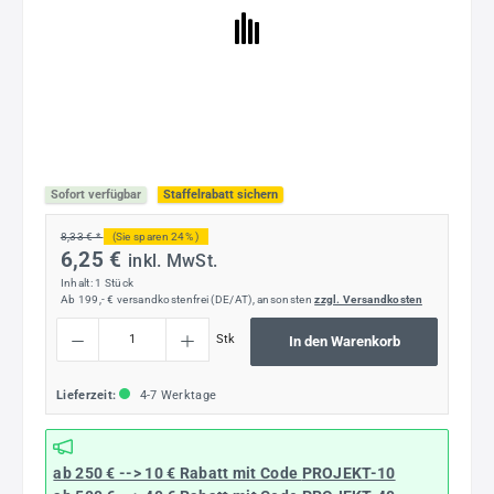
Sofort verfügbar
Staffelrabatt sichern
8,33 € *
(Sie sparen 24% )
6,25 €
inkl. MwSt.
Inhalt:
1 Stück
Ab 199,- € versandkostenfrei (DE/AT), ansonsten
zzgl. Versandkosten
Produkt Anzahl: Gib den gewünschten Wert ein oder benutze die Schaltflächen um die
Stk
In den Warenkorb
Lieferzeit:
4-7 Werktage
ab 250 € --> 10 € Rabatt mit Code
PROJEKT-10