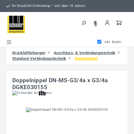
Zum Hauptinhalt springen
Ihr Druckluft-Onlineshop – seit über 15 Jahren
inkl. MwSt.
Druckluftleitungen
Anschluss- & Verbindungstechnik
Standard-Verbindungstechnik
Doppelnippel
Doppelnippel DN-MS-G3/4a x G3/4a
DGKE030155
Bildergalerie überspringen