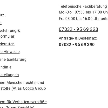
Telefonische Fachberatung
Mo.-Do.: 07:30 bis 17:00 Uh
utz
Fr.: 08:00 bis 16:00 Uhr unte
m
07032 - 95 69 328
belehrung &
formular
Anfrage- & Bestellfax:
iderrufen
07032 - 95 69 390
he-Hinweise
eiheitserklärung
htlinie
nstellungen
em Menschenrechts- und
stöße (Atlas Copco Group
em für Verhaltensverstöße
pco Group SpeakUp)