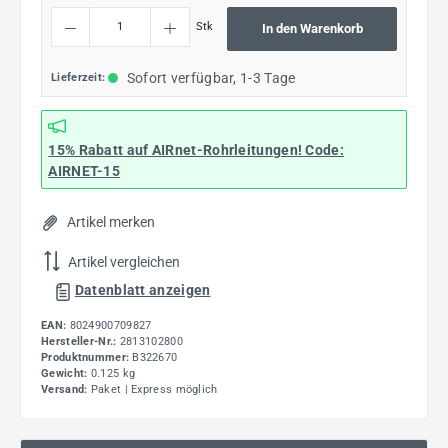
Produkt Anzahl: Gib den gewünschten Wert ein oder benutze die Schaltflächen um die
Stk
In den Warenkorb
Sofort verfügbar, 1-3 Tage
Lieferzeit:
15% Rabatt
auf AIRnet-Rohrleitungen! Code:
AIRNET-15
Artikel merken
Artikel vergleichen
Datenblatt anzeigen
EAN:
8024900709827
Hersteller-Nr.:
2813102800
Produktnummer:
B322670
Gewicht:
0.125 kg
Versand:
Paket | Express möglich