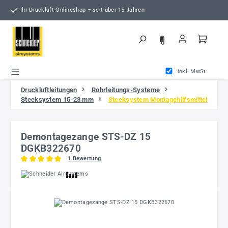
Zum Hauptinhalt springen
Ihr Druckluft-Onlineshop – seit über 15 Jahren
inkl. MwSt.
Druckluftleitungen
Rohrleitungs-Systeme
Stecksystem 15-28 mm
Stecksystem Montagehilfsmittel
Demontagezange STS-DZ 15
DGKB322670
1 Bewertung
Durchschnittliche Bewertung von 5 von 5 Sternen
Bildergalerie überspringen