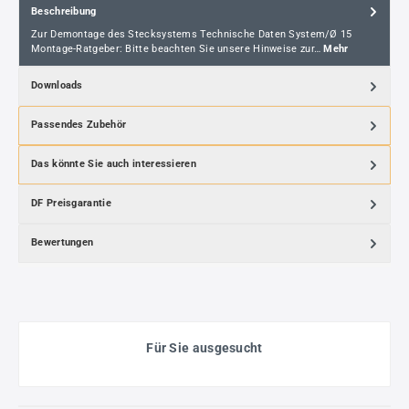
Beschreibung
Zur Demontage des Stecksystems Technische Daten System/Ø 15
Montage-Ratgeber: Bitte beachten Sie unsere Hinweise zur…
Mehr
Downloads
Passendes Zubehör
Das könnte Sie auch interessieren
DF Preisgarantie
Bewertungen
Für Sie ausgesucht