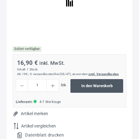
Sofort verfügbar
16,90 €
inkl. MwSt.
Inhalt:
1 Stück
Ab 199,- € versandkostenfrei (DE/AT), ansonsten
zzgl. Versandkosten
Produkt Anzahl: Gib den gewünschten Wert ein oder benutze die Schaltflächen um die
Stk
In den Warenkorb
Lieferzeit:
4-7 Werktage
Artikel merken
Artikel vergleichen
Datenblatt drucken
.