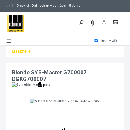
Zum Hauptinhalt springen
Ihr Druckluft-Onlineshop – seit über 15 Jahren
inkl. MwSt.
Ersatzteile
Blende SYS-Master G700007
DGKG700007
Bildergalerie überspringen