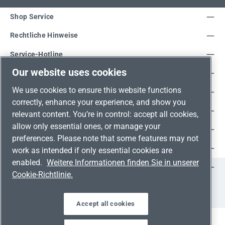
Shop Service
Rechtliche Hinweise
Service-Hotline
Our website uses cookies
Unsere Vorteile
We use cookies to ensure this website functions
Versandarten
correctly, enhance your experience, and show you
Zahlungsarten
relevant content. You’re in control: accept all cookies,
allow only essential ones, or manage your
Adresse
preferences. Please note that some features may not
Umweltschutz & Partnerschaft
work as intended if only essential cookies are
enabled.
Weitere Informationen finden Sie in unserer
Jetzt auf Social Media folgen!
Cookie-Richtlinie.
Facebook
Instagram
YouTube
LinkedIn
Xing
Accept all cookies