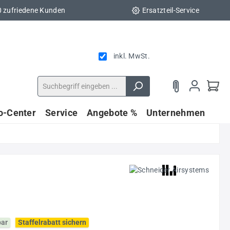
0 zufriedene Kunden
Ersatzteil-Service
inkl. MwSt.
fo-Center
Service
Angebote %
Unternehmen
bar
Staffelrabatt sichern