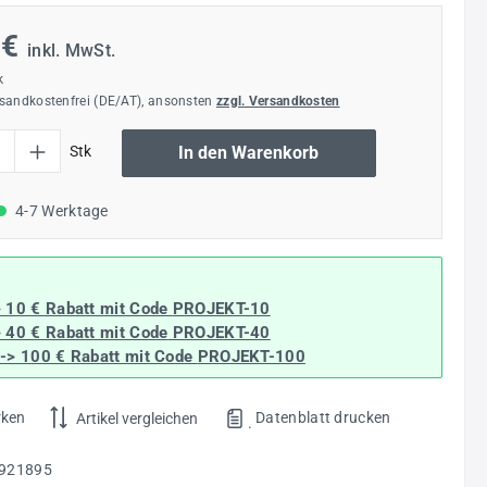
 €
inkl. MwSt.
k
rsandkostenfrei (DE/AT), ansonsten
zzgl. Versandkosten
l: Gib den gewünschten Wert ein oder benutze die Schaltflächen um die Anzahl
Stk
In den Warenkorb
4-7 Werktage
> 10 € Rabatt mit Code
PROJEKT-10
> 40 € Rabatt
mit Code
PROJEKT-40
--> 100 € Rabatt mit Code
PROJEKT-100
rken
Datenblatt drucken
Artikel vergleichen
.
921895