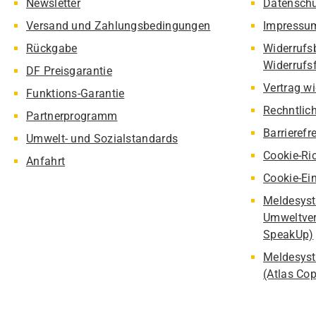
Newsletter
Datensch
Versand und Zahlungsbedingungen
Impressu
Rückgabe
Widerrufs
Widerrufs
DF Preisgarantie
Vertrag w
Funktions-Garantie
Rechntlic
Partnerprogramm
Barrierefr
Umwelt- und Sozialstandards
Cookie-Ric
Anfahrt
Cookie-Ei
Meldesyst
Umweltver
SpeakUp)
Meldesyst
(Atlas Co