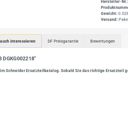
Hersteller-Nr.
Produktnumme
Gewicht:
0.02
Versand:
Pake
 auch interessieren
DF Preisgarantie
Bewertungen
218 DGKG002218"
im Schneider Ersatzteilkatalog. Sobald Sie das richtige Ersatzteil g