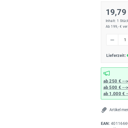
19,79
Inhalt:
1 Stüc
Ab 199,- € ve
Produkt Anzah
Lieferzeit:
ab 250 € --
ab 500 € --
ab 1.000 € 
Artikel me
EAN:
4011666