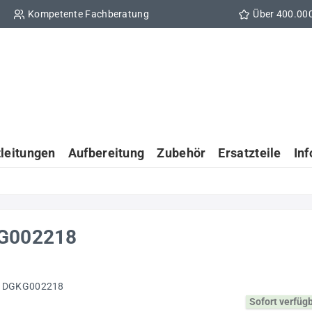
Kompetente Fachberatung
Über 400.00
tleitungen
Aufbereitung
Zubehör
Ersatzteile
In
KG002218
Sofort verfüg