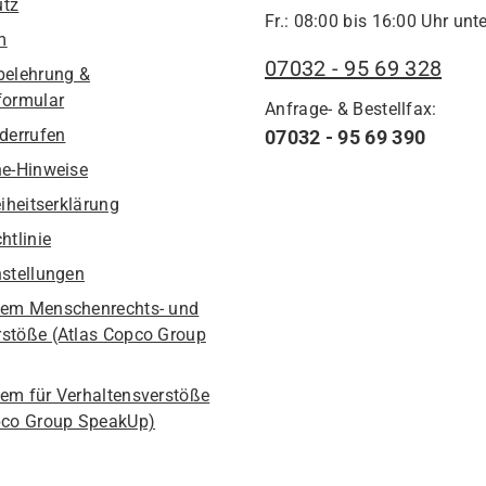
utz
Fr.: 08:00 bis 16:00 Uhr unte
m
07032 - 95 69 328
belehrung &
formular
Anfrage- & Bestellfax:
iderrufen
07032 - 95 69 390
he-Hinweise
eiheitserklärung
htlinie
nstellungen
em Menschenrechts- und
stöße (Atlas Copco Group
em für Verhaltensverstöße
pco Group SpeakUp)