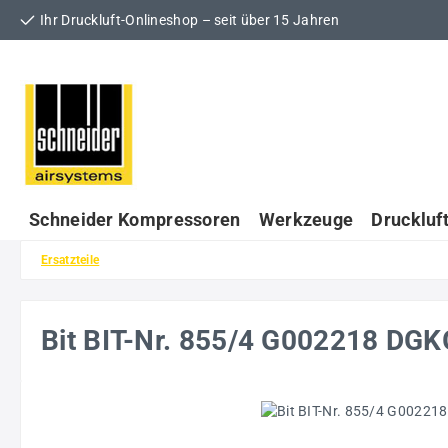
Ihr Druckluft-Onlineshop – seit über 15 Jahren
 Hauptinhalt springen
Zur Suche springen
Zur Hauptnavigation springen
Schneider Kompressoren
Werkzeuge
Druckluf
Ersatzteile
Bit BIT-Nr. 855/4 G002218 DG
Bildergalerie überspringen