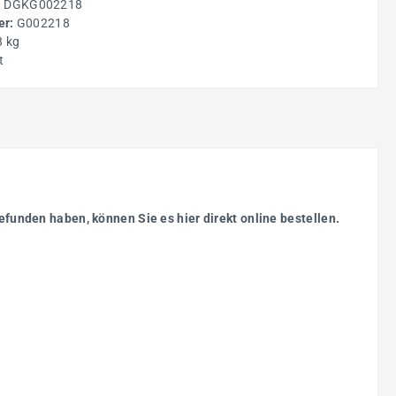
:
DGKG002218
r:
G002218
8 kg
t
efunden haben, können Sie es hier direkt online bestellen.