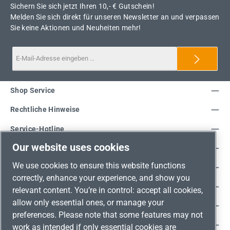
Sichern Sie sich jetzt Ihren 10,- € Gutschein!
Melden Sie sich direkt für unseren Newsletter an und verpassen
Sie keine Aktionen und Neuheiten mehr!
Shop Service
Rechtliche Hinweise
Service-Hotline
Our website uses cookies
Unsere Vorteile
We use cookies to ensure this website functions
Versandarten
correctly, enhance your experience, and show you
Zahlungsarten
relevant content. You’re in control: accept all cookies,
allow only essential ones, or manage your
Adresse
preferences. Please note that some features may not
Umweltschutz & Partnerschaft
work as intended if only essential cookies are