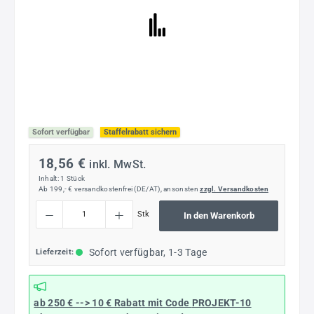
Sofort verfügbar
Staffelrabatt sichern
18,56 €
inkl. MwSt.
Inhalt:
1 Stück
Ab 199,- € versandkostenfrei (DE/AT), ansonsten
zzgl. Versandkosten
Produkt Anzahl: Gib den gewünschten Wert ein oder benutze die Schaltflächen um die
Stk
In den Warenkorb
Sofort verfügbar, 1-3 Tage
Lieferzeit:
ab 250 € --> 10 € Rabatt mit Code
PROJEKT-10