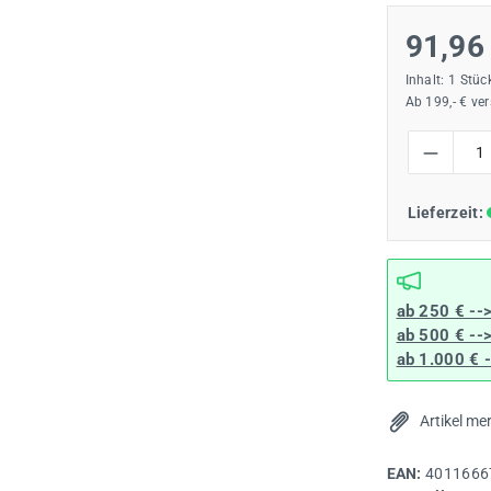
91,96
Inhalt:
1 Stüc
Ab 199,- € ve
Produkt Anzah
Lieferzeit:
ab 250 € --
ab 500 € --
ab 1.000 € 
Artikel me
EAN:
4011666