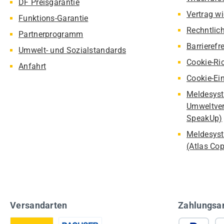
DF Preisgarantie
Vertrag w
Funktions-Garantie
Rechntlic
Partnerprogramm
Barrierefr
Umwelt- und Sozialstandards
Cookie-Ric
Anfahrt
Cookie-Ei
Meldesyst
Umweltver
SpeakUp)
Meldesyst
(Atlas Co
Versandarten
Zahlungsa