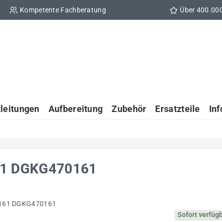
Kompetente Fachberatung
Über 400.00
tleitungen
Aufbereitung
Zubehör
Ersatzteile
In
0161 DGKG470161
Sofort verfüg