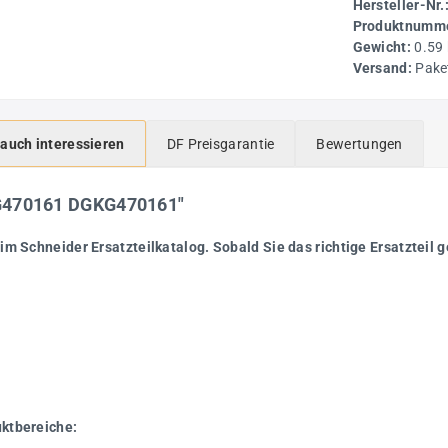
Hersteller-Nr.
Produktnumme
Gewicht:
0.59
Versand:
Pake
 auch interessieren
DF Preisgarantie
Bewertungen
er G470161 DGKG470161"
im Schneider Ersatzteilkatalog. Sobald Sie das richtige Ersatzteil g
uktbereiche: