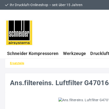
Ihr Druckluft-Onlineshop – seit über 15 Jahren
 Hauptinhalt springen
Zur Suche springen
Zur Hauptnavigation springen
Schneider Kompressoren
Werkzeuge
Druckluf
Ersatzteile
Ans.filtereins. Luftfilter G47
Bildergalerie überspringen