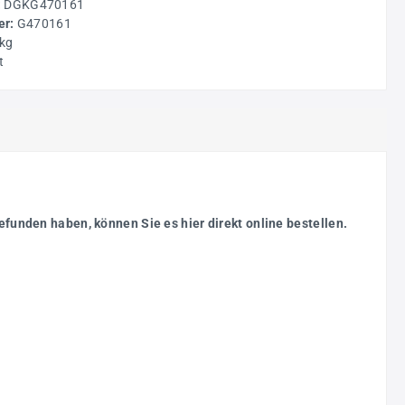
:
DGKG470161
r:
G470161
 kg
t
efunden haben, können Sie es hier direkt online bestellen.