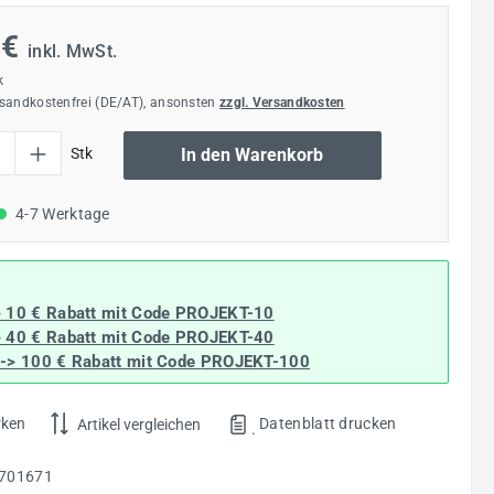
 €
inkl. MwSt.
k
rsandkostenfrei (DE/AT), ansonsten
zzgl. Versandkosten
l: Gib den gewünschten Wert ein oder benutze die Schaltflächen um die Anzahl
Stk
In den Warenkorb
4-7 Werktage
> 10 € Rabatt mit Code
PROJEKT-10
> 40 € Rabatt
mit Code
PROJEKT-40
--> 100 € Rabatt mit Code
PROJEKT-100
rken
Datenblatt drucken
Artikel vergleichen
.
701671