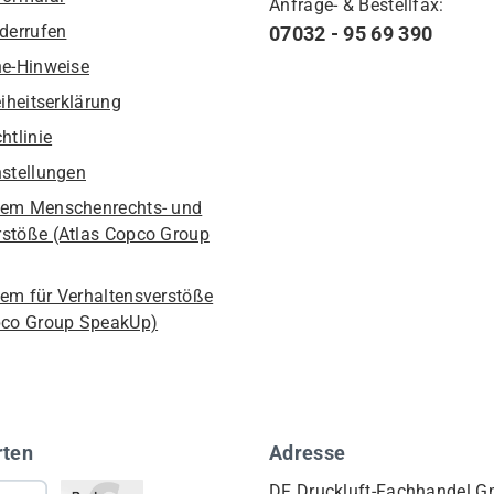
Anfrage- & Bestellfax:
iderrufen
07032 - 95 69 390
he-Hinweise
eiheitserklärung
htlinie
nstellungen
em Menschenrechts- und
stöße (Atlas Copco Group
em für Verhaltensverstöße
pco Group SpeakUp)
rten
Adresse
DF Druckluft-Fachhandel 