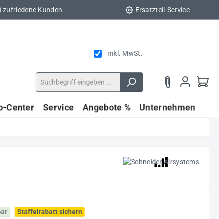
0 zufriedene Kunden
Ersatzteil-Service
inkl. MwSt.
fo-Center
Service
Angebote %
Unternehmen
bar
Staffelrabatt sichern