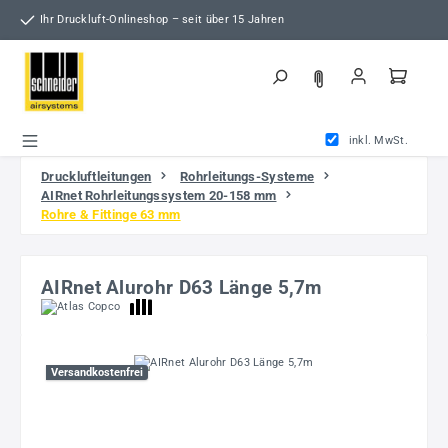
Zum Hauptinhalt springen
Ihr Druckluft-Onlineshop – seit über 15 Jahren
inkl. MwSt.
Druckluftleitungen
Rohrleitungs-Systeme
AIRnet Rohrleitungssystem 20-158 mm
Rohre & Fittinge 63 mm
AIRnet Alurohr D63 Länge 5,7m
Bildergalerie überspringen
Versandkostenfrei