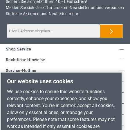
Sichern Sie sich jetzt Ihren 10,- € Gutschein!
Melden Sie sich direkt für unseren Newsletter an und verpassen
Sie keine Aktionen und Neuheiten mehr!
Shop Service
Rechtliche Hinweise
Service-Hotline
Our website uses cookies
Unsere Vorteile
We use cookies to ensure this website functions
Versandarten
correctly, enhance your experience, and show you
Zahlungsarten
relevant content. You’re in control: accept all cookies,
allow only essential ones, or manage your
Adresse
preferences. Please note that some features may not
Umweltschutz & Partnerschaft
work as intended if only essential cookies are