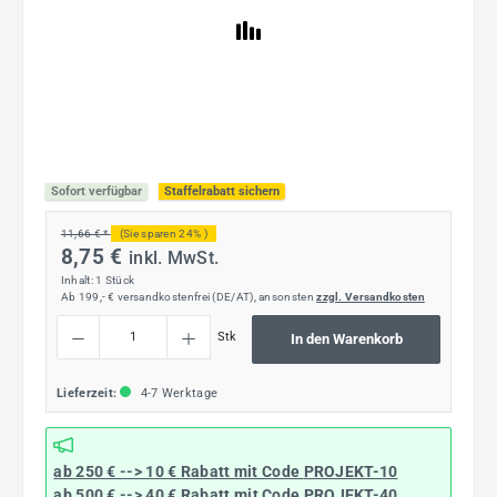
Sofort verfügbar
Staffelrabatt sichern
11,66 € *
(Sie sparen 24% )
8,75 €
inkl. MwSt.
Inhalt:
1 Stück
Ab 199,- € versandkostenfrei (DE/AT), ansonsten
zzgl. Versandkosten
Produkt Anzahl: Gib den gewünschten Wert ein oder benutze die Schaltflächen um die
Stk
In den Warenkorb
Lieferzeit:
4-7 Werktage
ab 250 € --> 10 € Rabatt mit Code
PROJEKT-10
ab 500 € --> 40 € Rabatt
mit Code
PROJEKT-40