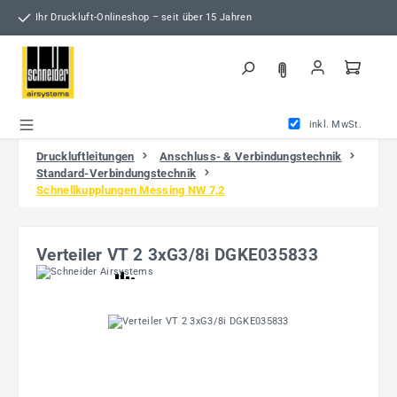
Zum Hauptinhalt springen
Ihr Druckluft-Onlineshop – seit über 15 Jahren
inkl. MwSt.
Druckluftleitungen
Anschluss- & Verbindungstechnik
Standard-Verbindungstechnik
Schnellkupplungen Messing NW 7,2
Verteiler VT 2 3xG3/8i DGKE035833
Bildergalerie überspringen