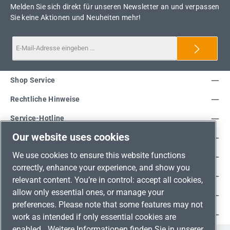
Melden Sie sich direkt für unseren Newsletter an und verpassen
Sie keine Aktionen und Neuheiten mehr!
Shop Service
Rechtliche Hinweise
Service-Hotline
Our website uses cookies
Unsere Vorteile
We use cookies to ensure this website functions
Versandarten
correctly, enhance your experience, and show you
Zahlungsarten
relevant content. You’re in control: accept all cookies,
allow only essential ones, or manage your
Adresse
preferences. Please note that some features may not
Umweltschutz & Partnerschaft
work as intended if only essential cookies are
enabled.
Weitere Informationen finden Sie in unserer