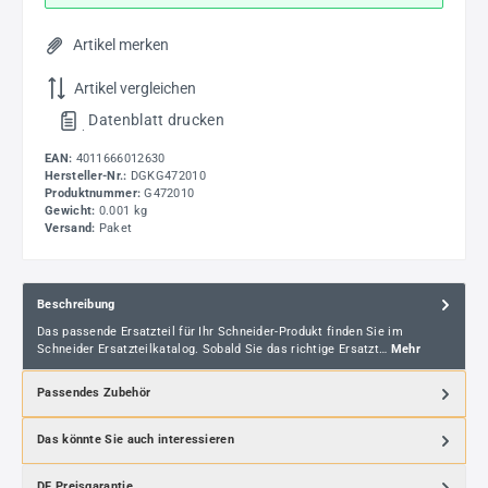
Artikel merken
Artikel vergleichen
Datenblatt drucken
.
EAN:
4011666012630
Hersteller-Nr.:
DGKG472010
Produktnummer:
G472010
Gewicht:
0.001 kg
Versand:
Paket
Beschreibung
Das passende Ersatzteil für Ihr Schneider-Produkt finden Sie im
Schneider Ersatzteilkatalog. Sobald Sie das richtige Ersatzt…
Mehr
Passendes Zubehör
Das könnte Sie auch interessieren
DF Preisgarantie