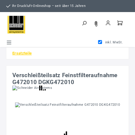
Zum Hauptinhalt springen
Ihr Druckluft-Onlineshop – seit über 15 Jahren
inkl. MwSt.
Ersatzteile
Verschleißteilsatz Feinstfilteraufnahme
G472010 DGKG472010
Bildergalerie überspringen