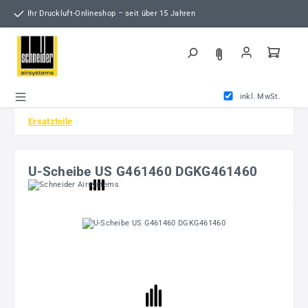
Zum Hauptinhalt springen
Ihr Druckluft-Onlineshop – seit über 15 Jahren
inkl. MwSt.
Ersatzteile
U-Scheibe US G461460 DGKG461460
Bildergalerie überspringen