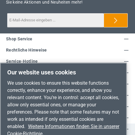
Sie keine Aktionen und Neuheiten mehr!
Shop Service
Rechtliche Hinweise
Service-Hotline
Our website uses cookies
Unsere Vorteile
We use cookies to ensure this website functions
Versandarten
correctly, enhance your experience, and show you
Zahlungsarten
relevant content. You’re in control: accept all cookies,
allow only essential ones, or manage your
Adresse
preferences. Please note that some features may not
Umweltschutz & Partnerschaft
work as intended if only essential cookies are
enabled.
Weitere Informationen finden Sie in unserer
Jetzt auf Social Media folgen!
Cookie-Richtlinie.