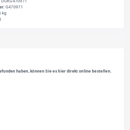
:
DGKG470971
r:
G470971
5 kg
t
efunden haben, können Sie es hier direkt online bestellen.