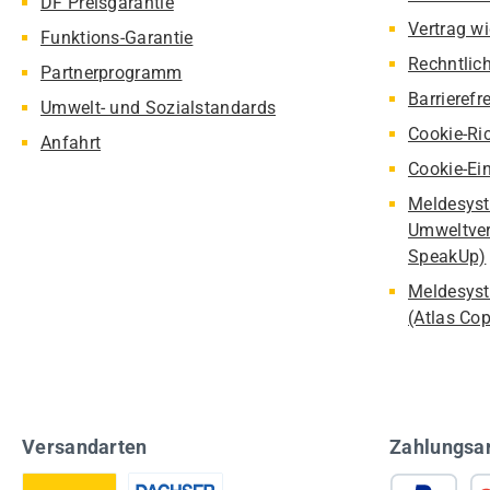
DF Preisgarantie
Vertrag w
Funktions-Garantie
Rechntlic
Partnerprogramm
Barrierefr
Umwelt- und Sozialstandards
Cookie-Ric
Anfahrt
Cookie-Ei
Meldesyst
Umweltver
SpeakUp)
Meldesyst
(Atlas Co
Versandarten
Zahlungsa