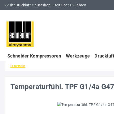
Ihr Druckluft-Onlineshop – seit über 15 Jahren
 Hauptinhalt springen
Zur Suche springen
Zur Hauptnavigation springen
Schneider Kompressoren
Werkzeuge
Druckluf
Ersatzteile
Temperaturfühl. TPF G1/4a G
Bildergalerie überspringen