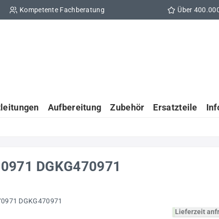
Kompetente Fachberatung
Über 400.00
tleitungen
Aufbereitung
Zubehör
Ersatzteile
In
470971 DGKG470971
Lieferzeit an