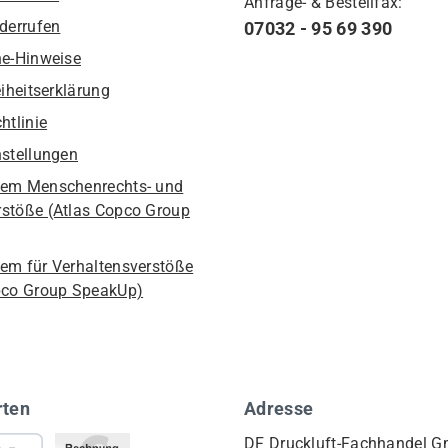
Anfrage- & Bestellfax:
iderrufen
07032 - 95 69 390
he-Hinweise
eiheitserklärung
htlinie
nstellungen
em Menschenrechts- und
stöße (Atlas Copco Group
em für Verhaltensverstöße
pco Group SpeakUp)
rten
Adresse
DF Druckluft-Fachhandel 