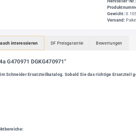
Hersteller-Nr.
Produktnumme
Gewicht:
0.10
Versand:
Pake
 auch interessieren
DF Preisgarantie
Bewertungen
1/4a G470971 DGKG470971"
im Schneider Ersatzteilkatalog. Sobald Sie das richtige Ersatzteil g
uktbereiche: