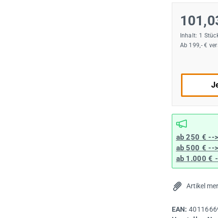
101,0
Inhalt:
1 Stüc
Ab 199,- € ve
Je
ab 250 € --
ab 500 € --
ab 1.000 € 
Artikel me
EAN:
4011666