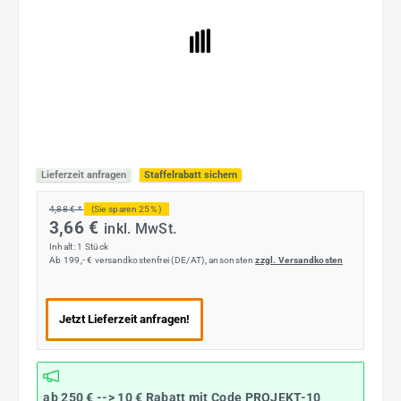
Lieferzeit anfragen
Staffelrabatt sichern
4,88 € *
(Sie sparen 25% )
3,66 €
inkl. MwSt.
Inhalt:
1 Stück
Ab 199,- € versandkostenfrei (DE/AT), ansonsten
zzgl. Versandkosten
Jetzt Lieferzeit anfragen!
ab 250 € --> 10 € Rabatt mit Code
PROJEKT-10