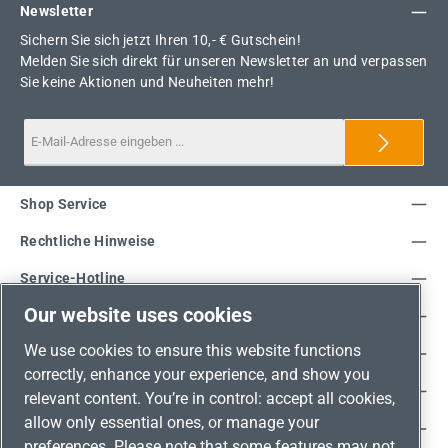
Newsletter
Sichern Sie sich jetzt Ihren 10,- € Gutschein!
Melden Sie sich direkt für unseren Newsletter an und verpassen
Sie keine Aktionen und Neuheiten mehr!
Shop Service
Rechtliche Hinweise
Service-Hotline
Our website uses cookies
Unsere Vorteile
We use cookies to ensure this website functions
Versandarten
correctly, enhance your experience, and show you
Zahlungsarten
relevant content. You’re in control: accept all cookies,
allow only essential ones, or manage your
Adresse
preferences. Please note that some features may not