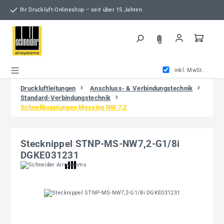
Zum Hauptinhalt springen
Ihr Druckluft-Onlineshop – seit über 15 Jahren
inkl. MwSt.
Druckluftleitungen
Anschluss- & Verbindungstechnik
Standard-Verbindungstechnik
Schnellkupplungen Messing NW 7,2
Stecknippel STNP-MS-NW7,2-G1/8i
DGKE031231
Bildergalerie überspringen