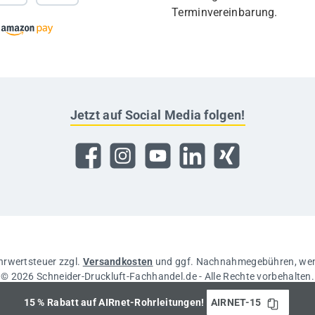
Terminvereinbarung.
Jetzt auf Social Media folgen!
Facebook
Instagram
YouTube
LinkedIn
Xing
ehrwertsteuer zzgl.
Versandkosten
und ggf. Nachnahmegebühren, wen
© 2026 Schneider-Druckluft-Fachhandel.de - Alle Rechte vorbehalten.
15 % Rabatt auf AIRnet-Rohrleitungen!
AIRNET-15