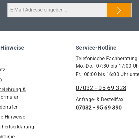
 Hinweise
Service-Hotline
Telefonische Fachberatung
Mo.-Do.: 07:30 bis 17:00 Uh
utz
Fr.: 08:00 bis 16:00 Uhr unte
m
07032 - 95 69 328
belehrung &
formular
Anfrage- & Bestellfax:
iderrufen
07032 - 95 69 390
he-Hinweise
eiheitserklärung
htlinie