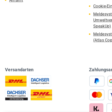
Anfahrt
Cookie-Ei
Meldesyst
Umweltver
SpeakUp)
Meldesyst
(Atlas Co
Versandarten
Zahlungsa