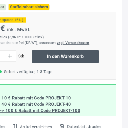
bar
Staffelrabatt sichern
ie sparen 15% )
 €
inkl. MwSt.
Stück
(6,96 €* / 1000 Stück)
rsandkostenfrei (DE/AT), ansonsten
zzgl. Versandkosten
l: Gib den gewünschten Wert ein oder benutze die Schaltflächen um die Anzahl
Stk
In den Warenkorb
Sofort verfügbar, 1-3 Tage
> 10 € Rabatt mit Code
PROJEKT-10
> 40 € Rabatt
mit Code
PROJEKT-40
--> 100 € Rabatt mit Code
PROJEKT-100
rken
Datenblatt drucken
Artikel vergleichen
.