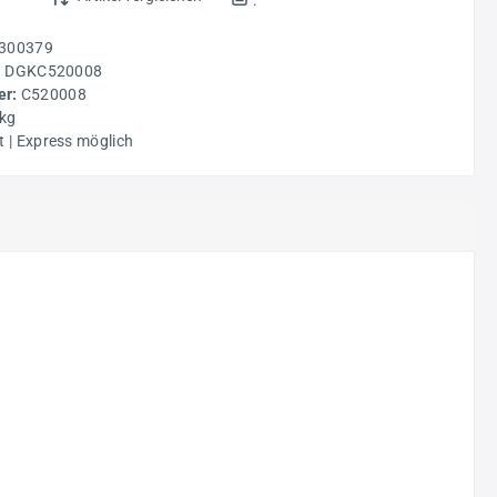
300379
:
DGKC520008
r:
C520008
 kg
t | Express möglich