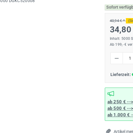
Sofort verfüg
40,94 € *
(S
34,80
Inhalt:
5000 
Ab 199,- € ve
Produkt Anzah
Lieferzeit:
ab 250 € --
ab 500 € --
ab 1.000 € 
Artikel me