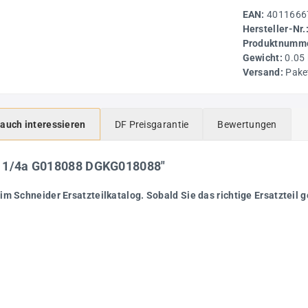
EAN:
4011666
Hersteller-Nr.
Produktnumme
Gewicht:
0.05
Versand:
Pake
 auch interessieren
DF Preisgarantie
Bewertungen
ar 1/4a G018088 DGKG018088"
im Schneider Ersatzteilkatalog. Sobald Sie das richtige Ersatzteil g