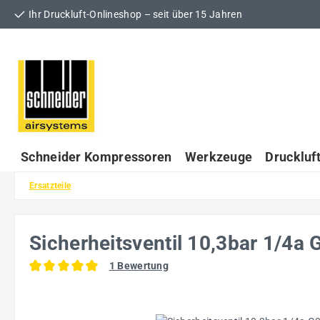
Ihr Druckluft-Onlineshop – seit über 15 Jahren
 Hauptinhalt springen
Zur Suche springen
Zur Hauptnavigation springen
Schneider Kompressoren
Werkzeuge
Druckluf
Ersatzteile
Sicherheitsventil 10,3bar 1/
1 Bewertung
Durchschnittliche Bewertung von 5 von 5 Sternen