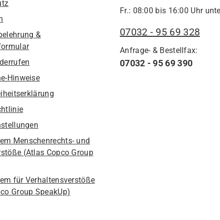
utz
Fr.: 08:00 bis 16:00 Uhr unte
m
07032 - 95 69 328
belehrung &
formular
Anfrage- & Bestellfax:
iderrufen
07032 - 95 69 390
he-Hinweise
eiheitserklärung
htlinie
nstellungen
em Menschenrechts- und
stöße (Atlas Copco Group
em für Verhaltensverstöße
pco Group SpeakUp)