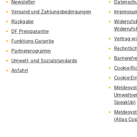
Newsletter
Datensch
Versand und Zahlungsbedingungen
Impressu
Rückgabe
Widerrufs
Widerrufs
DF Preisgarantie
Vertrag w
Funktions-Garantie
Rechntlic
Partnerprogramm
Barrierefr
Umwelt- und Sozialstandards
Cookie-Ric
Anfahrt
Cookie-Ei
Meldesyst
Umweltver
SpeakUp)
Meldesyst
(Atlas Co