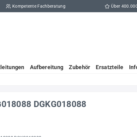
Kompetente Fachberatung
Über 400.00
tleitungen
Aufbereitung
Zubehör
Ersatzteile
In
4a G018088 DGKG018088