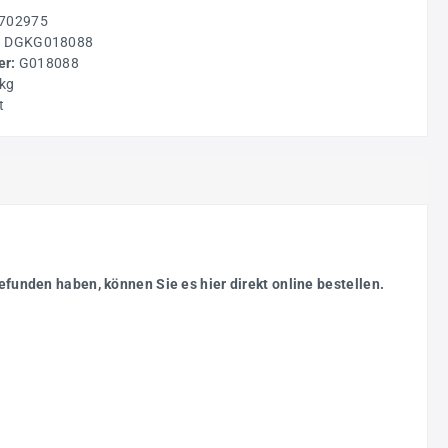
702975
:
DGKG018088
r:
G018088
 kg
t
efunden haben, können Sie es hier direkt online bestellen.