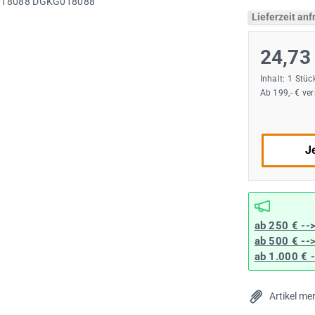
Lieferzeit an
24,73
Inhalt:
1 Stüc
Ab 199,- € ve
Je
ab 250 € --
ab 500 € --
ab 1.000 € 
Artikel me