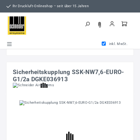
Zum Hauptinhalt springen
Ihr Druckluft-Onlineshop – seit über 15 Jahren
inkl. MwSt.
Sicherheitskupplung SSK-NW7,6-EURO-
G1/2a DGKE036913
Bildergalerie überspringen