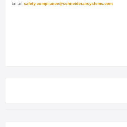
Email:
safety.
compliance@schneiderairsystems.com