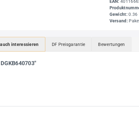
EAN:
4011666
Produktnumme
Gewicht:
0.36
Versand:
Pake
 auch interessieren
DF Preisgarantie
Bewertungen
0 DGKB640703"