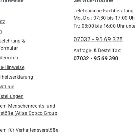
 Hinweise
Service-Hotline
Telefonische Fachberatung
Mo.-Do.: 07:30 bis 17:00 Uh
utz
Fr.: 08:00 bis 16:00 Uhr unte
m
07032 - 95 69 328
belehrung &
formular
Anfrage- & Bestellfax:
iderrufen
07032 - 95 69 390
he-Hinweise
eiheitserklärung
htlinie
nstellungen
em Menschenrechts- und
stöße (Atlas Copco Group
em für Verhaltensverstöße