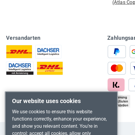
(Atlas Co
Versandarten
Zahlungsa
Our website uses cookies
We use cookies to ensure this website
functions correctly, enhance your experience,
and show you relevant content. You’re in
control: accept all cookies, allow only