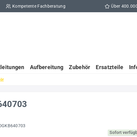
Kompetente Fachberatung
Über 400.00
tleitungen
Aufbereitung
Zubehör
Ersatzteile
In
hör
B640703
Sofort verfüg