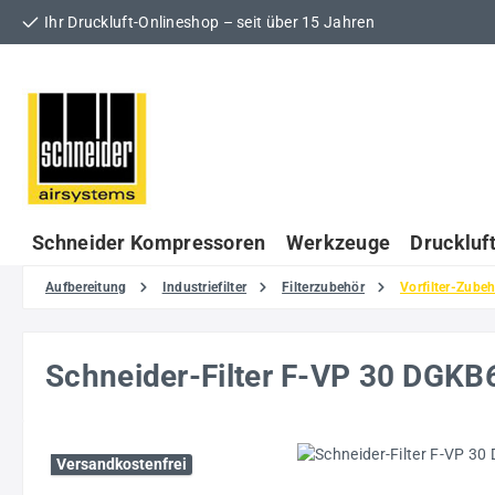
Ihr Druckluft-Onlineshop – seit über 15 Jahren
 Hauptinhalt springen
Zur Suche springen
Zur Hauptnavigation springen
Schneider Kompressoren
Werkzeuge
Druckluf
Aufbereitung
Industriefilter
Filterzubehör
Vorfilter-Zube
Schneider-Filter F-VP 30 DGK
Bildergalerie überspringen
Versandkostenfrei