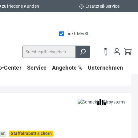
0 zufriedene Kunden
Ersatzteil-Service
inkl. MwSt.
fo-Center
Service
Angebote %
Unternehmen
bar
Staffelrabatt sichern