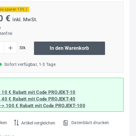
Sie sparen 15% )
0 €
inkl. MwSt.
k
enfrei
l: Gib den gewünschten Wert ein oder benutze die Schaltflächen um die Anzahl
Stk
In den Warenkorb
Sofort verfügbar, 1-3 Tage
> 10 € Rabatt mit Code
PROJEKT-10
> 40 € Rabatt
mit Code
PROJEKT-40
--> 100 € Rabatt mit Code
PROJEKT-100
rken
Datenblatt drucken
Artikel vergleichen
.