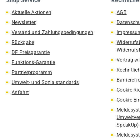
Shop Service
Rechtliche
Aktuelle Aktionen
AGB
Newsletter
Datensch
Versand und Zahlungsbedingungen
Impressu
Rückgabe
Widerrufs
Widerrufs
DF Preisgarantie
Vertrag w
Funktions-Garantie
Rechntlic
Partnerprogramm
Barrierefr
Umwelt- und Sozialstandards
Cookie-Ric
Anfahrt
Cookie-Ei
Meldesyst
Umweltver
SpeakUp)
Meldesyst