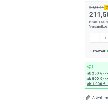
248,83 € *
(
211,5
Inhalt:
1 Stüc
Versandkost
Produkt Anzah
Lieferzeit:
ab 250 € --
ab 500 € --
ab 1.000 € 
Artikel me