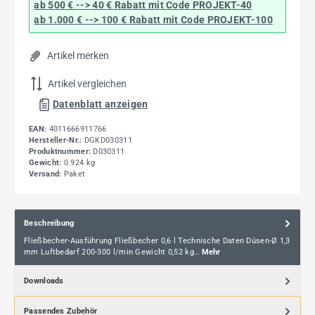
ab 500 € --> 40 € Rabatt
mit Code
PROJEKT-40
ab 1.000 € --> 100 € Rabatt mit Code
PROJEKT-100
Artikel merken
Artikel vergleichen
Datenblatt anzeigen
EAN:
4011666911766
Hersteller-Nr.:
DGKD030311
Produktnummer:
D030311
Gewicht:
0.924 kg
Versand:
Paket
Beschreibung
Fließbecher-Ausführung Fließbecher 0,6 l Technische Daten Düsen-Ø 1,3
mm Luftbedarf 200-300 l/min Gewicht 0,52 kg…
Mehr
Downloads
Passendes Zubehör