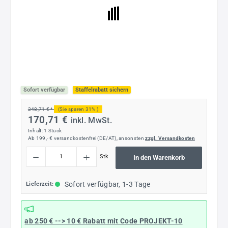
Sofort verfügbar
Staffelrabatt sichern
248,71 € *
(Sie sparen 31% )
170,71 €
inkl. MwSt.
Inhalt:
1 Stück
Ab 199,- € versandkostenfrei (DE/AT), ansonsten
zzgl. Versandkosten
Produkt Anzahl: Gib den gewünschten Wert ein oder benutze die Schaltflächen um die
Stk
In den Warenkorb
Sofort verfügbar, 1-3 Tage
Lieferzeit:
ab 250 € --> 10 € Rabatt mit Code
PROJEKT-10