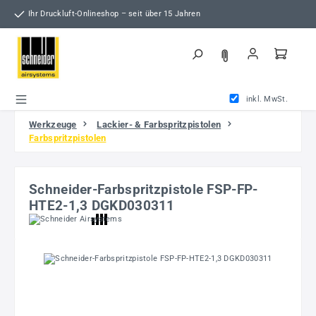
Zum Hauptinhalt springen
Ihr Druckluft-Onlineshop – seit über 15 Jahren
inkl. MwSt.
Werkzeuge
Lackier- & Farbspritzpistolen
Farbspritzpistolen
Schneider-Farbspritzpistole FSP-FP-
HTE2-1,3 DGKD030311
Bildergalerie überspringen