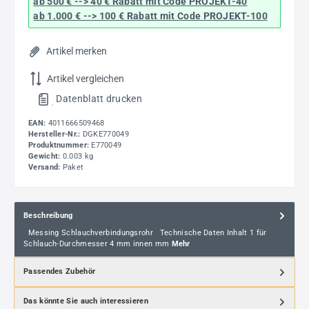
ab 500 € --> 40 € Rabatt
mit Code
PROJEKT-40
ab 1.000 € --> 100 € Rabatt mit Code
PROJEKT-100
Artikel merken
Artikel vergleichen
Datenblatt drucken
.
EAN:
4011666509468
Hersteller-Nr.:
DGKE770049
Produktnummer:
E770049
Gewicht:
0.003 kg
Versand:
Paket
Beschreibung
Messing Schlauchverbindungsrohr Technische Daten Inhalt 1 für
Schlauch-Durchmesser 4 mm innen mm
Mehr
Passendes Zubehör
Das könnte Sie auch interessieren