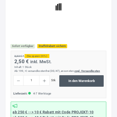
Sofort verfügbar
Staffelrabatt sichern
3,33 € *
(Sie sparen 24% )
2,50 €
inkl. MwSt.
Inhalt:
1 Stück
Ab 199,- € versandkostenfrei (DE/AT), ansonsten
zzgl. Versandkosten
Produkt Anzahl: Gib den gewünschten Wert ein oder benutze die Schaltflächen um die
Stk
In den Warenkorb
Lieferzeit:
4-7 Werktage
ab 250 € --> 10 € Rabatt mit Code
PROJEKT-10