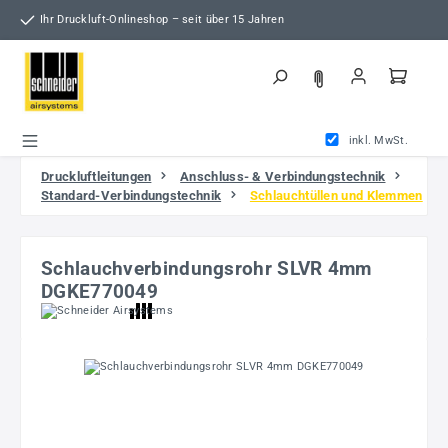
Zum Hauptinhalt springen
Ihr Druckluft-Onlineshop – seit über 15 Jahren
inkl. MwSt.
Druckluftleitungen
Anschluss- & Verbindungstechnik
Standard-Verbindungstechnik
Schlauchtüllen und Klemmen
Schlauchverbindungsrohr SLVR 4mm
DGKE770049
Bildergalerie überspringen