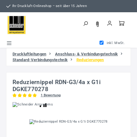
Zum Hauptinhalt springen
Ihr Druckluft-Onlineshop – seit über 15 Jahren
inkl. MwSt.
Druckluftleitungen
Anschluss- & Verbindungstechnik
Standard-Verbindungstechnik
Reduzierungen
Reduziernippel RDN-G3/4a x G1i
DGKE770278
1 Bewertung
Durchschnittliche Bewertung von 5 von 5 Sternen
Bildergalerie überspringen