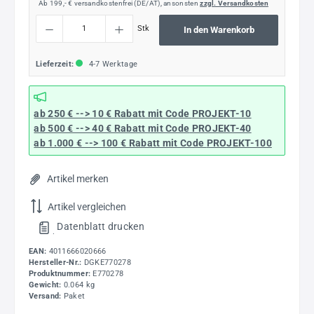
Ab 199,- € versandkostenfrei (DE/AT), ansonsten
zzgl. Versandkosten
Produkt Anzahl: Gib den gewünschten Wert ein oder benutze die Schaltflächen um die
Stk
In den Warenkorb
Lieferzeit:
4-7 Werktage
ab 250 € --> 10 € Rabatt mit Code
PROJEKT-10
ab 500 € --> 40 € Rabatt
mit Code
PROJEKT-40
ab 1.000 € --> 100 € Rabatt mit Code
PROJEKT-100
Artikel merken
Artikel vergleichen
Datenblatt drucken
.
EAN:
4011666020666
Hersteller-Nr.:
DGKE770278
Produktnummer:
E770278
Gewicht:
0.064 kg
Versand:
Paket