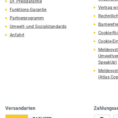
DF Preisgarantie
Vertrag w
Funktions-Garantie
Rechntlic
Partnerprogramm
Barrierefr
Umwelt- und Sozialstandards
Cookie-Ric
Anfahrt
Cookie-Ei
Meldesyst
Umweltver
SpeakUp)
Meldesyst
(Atlas Co
Versandarten
Zahlungsa