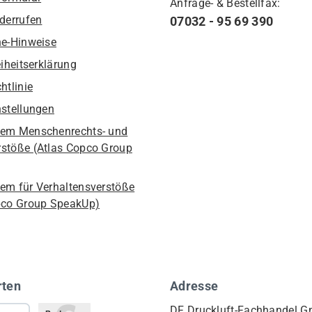
Anfrage- & Bestellfax:
iderrufen
07032 - 95 69 390
he-Hinweise
eiheitserklärung
htlinie
nstellungen
em Menschenrechts- und
stöße (Atlas Copco Group
em für Verhaltensverstöße
pco Group SpeakUp)
rten
Adresse
DF Druckluft-Fachhandel 