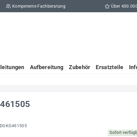
Kompetente Fachberatung
Über 400.00
tleitungen
Aufbereitung
Zubehör
Ersatzteile
In
G461505
Sofort verfüg