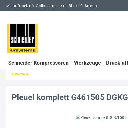
Ihr Druckluft-Onlineshop – seit über 15 Jahren
 Hauptinhalt springen
Zur Suche springen
Zur Hauptnavigation springen
Schneider Kompressoren
Werkzeuge
Druckluf
Ersatzteile
Pleuel komplett G461505 DGK
Bildergalerie überspringen