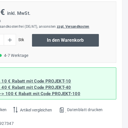
 €
inkl. MwSt.
k
rsandkostenfrei (DE/AT), ansonsten
zzgl. Versandkosten
l: Gib den gewünschten Wert ein oder benutze die Schaltflächen um die Anzahl
Stk
In den Warenkorb
4-7 Werktage
> 10 € Rabatt mit Code
PROJEKT-10
> 40 € Rabatt
mit Code
PROJEKT-40
--> 100 € Rabatt mit Code
PROJEKT-100
rken
Datenblatt drucken
Artikel vergleichen
.
927347