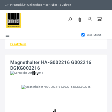
Zum Hauptinhalt springen
Ihr Druckluft-Onlineshop – seit über 15 Jahren
inkl. MwSt.
Ersatzteile
Magnethalter HA-G002216 G002216
DGKG002216
Bildergalerie überspringen