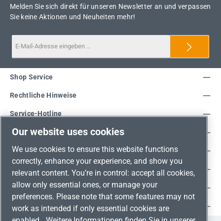
Melden Sie sich direkt für unseren Newsletter an und verpassen
Sie keine Aktionen und Neuheiten mehr!
Shop Service
Rechtliche Hinweise
Service-Hotline
Our website uses cookies
Unsere Vorteile
We use cookies to ensure this website functions
Versandarten
correctly, enhance your experience, and show you
Zahlungsarten
relevant content. You’re in control: accept all cookies,
allow only essential ones, or manage your
Adresse
preferences. Please note that some features may not
Umweltschutz & Partnerschaft
work as intended if only essential cookies are
enabled.
Weitere Informationen finden Sie in unserer