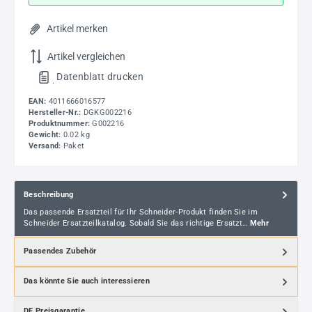
Artikel merken
Artikel vergleichen
Datenblatt drucken
.
EAN:
4011666016577
Hersteller-Nr.:
DGKG002216
Produktnummer:
G002216
Gewicht:
0.02 kg
Versand:
Paket
Beschreibung
Das passende Ersatzteil für Ihr Schneider-Produkt finden Sie im
Schneider Ersatzteilkatalog. Sobald Sie das richtige Ersatzt…
Mehr
Passendes Zubehör
Das könnte Sie auch interessieren
DF Preisgarantie