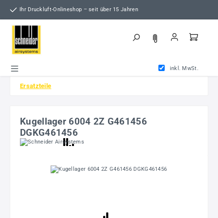
Zum Hauptinhalt springen
Ihr Druckluft-Onlineshop – seit über 15 Jahren
inkl. MwSt.
Ersatzteile
Kugellager 6004 2Z G461456
DGKG461456
Bildergalerie überspringen