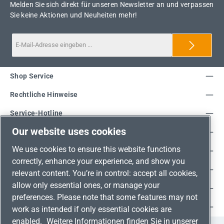
Melden Sie sich direkt für unseren Newsletter an und verpassen
Sie keine Aktionen und Neuheiten mehr!
Shop Service
Rechtliche Hinweise
Service-Hotline
Our website uses cookies
Unsere Vorteile
We use cookies to ensure this website functions
Versandarten
correctly, enhance your experience, and show you
Zahlungsarten
relevant content. You’re in control: accept all cookies,
allow only essential ones, or manage your
Adresse
preferences. Please note that some features may not
Umweltschutz & Partnerschaft
work as intended if only essential cookies are
enabled.
Weitere Informationen finden Sie in unserer