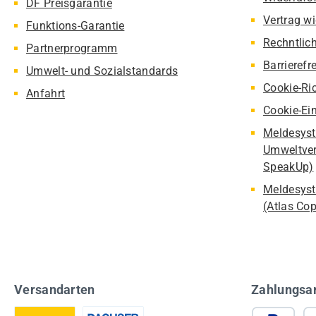
DF Preisgarantie
Vertrag w
Funktions-Garantie
Rechntlic
Partnerprogramm
Barrierefr
Umwelt- und Sozialstandards
Cookie-Ric
Anfahrt
Cookie-Ei
Meldesyst
Umweltver
SpeakUp)
Meldesyst
(Atlas Co
Versandarten
Zahlungsa