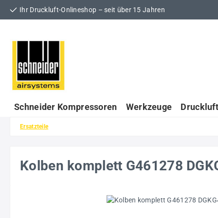
Ihr Druckluft-Onlineshop – seit über 15 Jahren
 Hauptinhalt springen
Zur Suche springen
Zur Hauptnavigation springen
Schneider Kompressoren
Werkzeuge
Druckluf
Ersatzteile
Kolben komplett G461278 DG
Bildergalerie überspringen