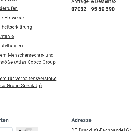
Anfrage- & Bestellfax:
iderrufen
07032 - 95 69 390
he-Hinweise
eiheitserklärung
htlinie
nstellungen
em Menschenrechts- und
stöße (Atlas Copco Group
em für Verhaltensverstöße
pco Group SpeakUp)
rten
Adresse
DF Druckluft-Fachhandel 