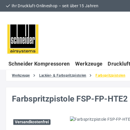
Ihr Druckluft-Onlineshop – seit über 15 Jahren
 Hauptinhalt springen
Zur Suche springen
Zur Hauptnavigation springen
Schneider Kompressoren
Werkzeuge
Druckluf
Werkzeuge
Lackier- & Farbspritzpistolen
Farbspritzpistolen
Farbspritzpistole FSP-FP-HTE
Bildergalerie überspringen
Versandkostenfrei