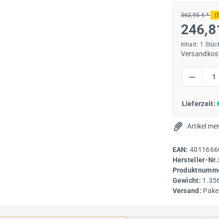
362,95 € *
(
246,8
Inhalt:
1 Stüc
Versandkost
Produkt Anzah
Lieferzeit:
Artikel me
EAN:
4011666
Hersteller-Nr.
Produktnumme
Gewicht:
1.35
Versand:
Pake