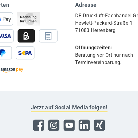
rten
Adresse
DF Druckluft-Fachhandel 
Hewlett-Packard-Straße 1
71083 Herrenberg
Öffnungszeiten:
Beratung vor Ort nur nach
Terminvereinbarung.
Jetzt auf Social Media folgen!
Facebook
Instagram
YouTube
LinkedIn
Xing