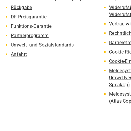
Rückgabe
Widerrufs
Widerrufs
DF Preisgarantie
Vertrag w
Funktions-Garantie
Rechntlic
Partnerprogramm
Barrierefr
Umwelt- und Sozialstandards
Cookie-Ric
Anfahrt
Cookie-Ei
Meldesyst
Umweltver
SpeakUp)
Meldesyst
(Atlas Co