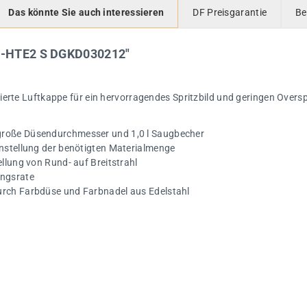
Das könnte Sie auch interessieren
DF Preisgarantie
Be
FP-HTE2 S DGKD030212"
erte Luftkappe für ein hervorragendes Spritzbild und geringen Oversp
große Düsendurchmesser und 1,0 l Saugbecher
instellung der benötigten Materialmenge
ellung von Rund- auf Breitstrahl
ungsrate
urch Farbdüse und Farbnadel aus Edelstahl