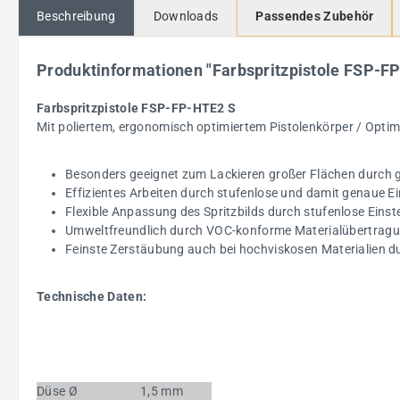
Beschreibung
Downloads
Passendes Zubehör
Produktinformationen "Farbspritzpistole FSP-
Farbspritzpistole FSP-FP-HTE2 S
Mit poliertem, ergonomisch optimiertem Pistolenkörper / Optimi
Besonders geeignet zum Lackieren großer Flächen durch 
Effizientes Arbeiten durch stufenlose und damit genaue E
Flexible Anpassung des Spritzbilds durch stufenlose Einst
Umweltfreundlich durch VOC-konforme Materialübertrag
Feinste Zerstäubung auch bei hochviskosen Materialien d
Technische Daten:
Düse
Ø
1,5 mm