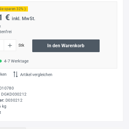
Sie sparen 32% )
1 €
inkl. MwSt.
k
enfrei
l: Gib den gewünschten Wert ein oder benutze die Schaltflächen um die Anzahl
Stk
In den Warenkorb
4-7 Werktage
rken
Artikel vergleichen
010780
:
DGKD030212
r:
D030212
6 kg
t