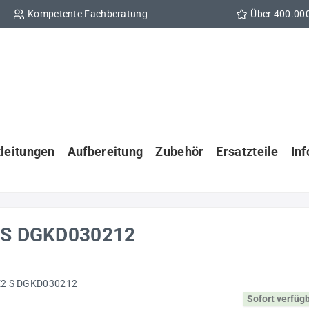
Kompetente Fachberatung
Über 400.00
tleitungen
Aufbereitung
Zubehör
Ersatzteile
In
2 S DGKD030212
Sofort verfüg