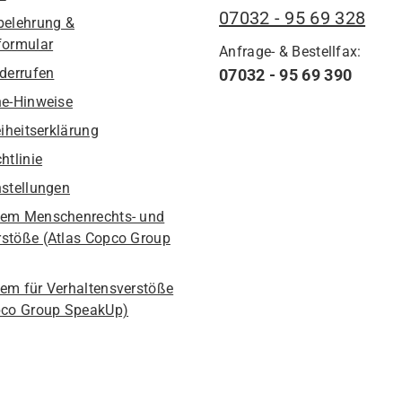
07032 - 95 69 328
belehrung &
formular
Anfrage- & Bestellfax:
iderrufen
07032 - 95 69 390
he-Hinweise
eiheitserklärung
htlinie
nstellungen
em Menschenrechts- und
stöße (Atlas Copco Group
em für Verhaltensverstöße
pco Group SpeakUp)