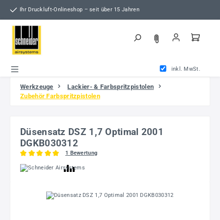
Zum Hauptinhalt springen
Ihr Druckluft-Onlineshop – seit über 15 Jahren
inkl. MwSt.
Werkzeuge
Lackier- & Farbspritzpistolen
Zubehör Farbspritzpistolen
Düsensatz DSZ 1,7 Optimal 2001
DGKB030312
1 Bewertung
Durchschnittliche Bewertung von 5 von 5 Sternen
Bildergalerie überspringen