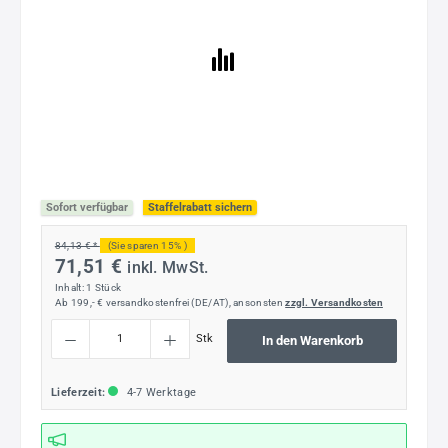
Sofort verfügbar
Staffelrabatt sichern
84,13 € *
(Sie sparen 15% )
71,51 €
inkl. MwSt.
Inhalt:
1 Stück
Ab 199,- € versandkostenfrei (DE/AT), ansonsten
zzgl. Versandkosten
Produkt Anzahl: Gib den gewünschten Wert ein oder benutze die Schaltflächen um die
Stk
In den Warenkorb
Lieferzeit:
4-7 Werktage