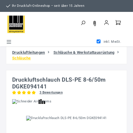
Zum Hauptinhalt springen
Ihr Druckluft-Onlineshop – seit über 15 Jahren
inkl. MwSt.
Druckluftleitungen
Schläuche & Werkstattausrüstung
Schläuche
Druckluftschlauch DLS-PE 8-6/50m
DGKE094141
3 Bewertungen
Durchschnittliche Bewertung von 5 von 5 Sternen
Bildergalerie überspringen