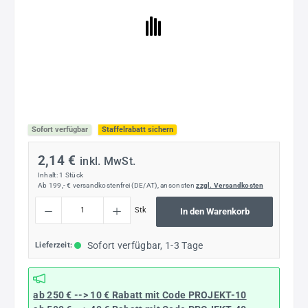
Sofort verfügbar
Staffelrabatt sichern
2,14 €
inkl. MwSt.
Inhalt:
1 Stück
Ab 199,- € versandkostenfrei (DE/AT), ansonsten
zzgl. Versandkosten
Produkt Anzahl: Gib den gewünschten Wert ein oder benutze die Schaltflächen um die
Stk
In den Warenkorb
Sofort verfügbar, 1-3 Tage
Lieferzeit:
ab 250 € --> 10 € Rabatt mit Code
PROJEKT-10