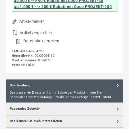
ab 500 € --> 40 € Rabatt
mit Code
PROJEKT-40
ab 1.000 € --> 100 € Rabatt mit Code
PROJEKT-100
Artikel merken
Artikel vergleichen
Datenblatt drucken
.
EAN:
4011666704290
Hersteller-Nr.:
DGKG004160
Produktnummer:
G004160
Versand:
Paket
Beschreibung
Das passende Ersatzteil für Ihr Schneider-Produkt finden Sie im
Schneider Ersatzteilkatalog. Sobald Sie das richtige Ersatzt…
Mehr
Passendes Zubehör
Das könnte Sie auch interessieren