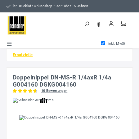
Zum Hauptinhalt springen
Ihr Druckluft-Onlineshop – seit über 15 Jahren
inkl. MwSt.
Ersatzteile
Doppelnippel DN-MS-R 1/4axR 1/4a
G004160 DGKG004160
10 Bewertungen
Durchschnittliche Bewertung von 4.75 von 5 Sternen
Bildergalerie überspringen