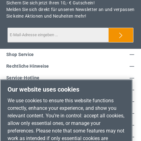
Sichern Sie sich jetzt Ihren 10,- € Gutschein!
Melden Sie sich direkt für unseren Newsletter an und verpassen
Sie keine Aktionen und Neuheiten mehr!
Shop Service
Rechtliche Hinweise
Service-Hotline
Our website uses cookies
Unsere Vorteile
We use cookies to ensure this website functions
Versandarten
correctly, enhance your experience, and show you
Zahlungsarten
relevant content. You’re in control: accept all cookies,
allow only essential ones, or manage your
Adresse
preferences. Please note that some features may not
Umweltschutz & Partnerschaft
work as intended if only essential cookies are